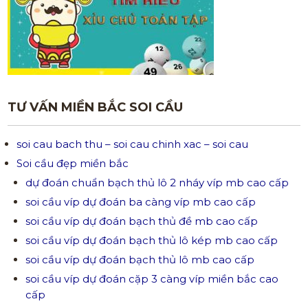
TƯ VẤN MIỀN BẮC SOI CẦU
soi cau bach thu – soi cau chinh xac – soi cau
Soi cầu đẹp miền bắc
dự đoán chuẩn bạch thủ lô 2 nháy víp mb cao cấp
soi cầu víp dự đoán ba càng víp mb cao cấp
soi cầu víp dự đoán bạch thủ đề mb cao cấp
soi cầu víp dự đoán bạch thủ lô kép mb cao cấp
soi cầu víp dự đoán bạch thủ lô mb cao cấp
soi cầu víp dự đoán cặp 3 càng víp miền bắc cao
cấp