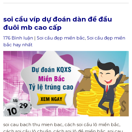
soi cầu víp dự đoán dàn đề đầu
đuôi mb cao cấp
176 Bình luận
|
Soi cầu đẹp miền bắc
,
Soi cầu đẹp miền
bắc hay nhất
soi cau bach thu mien bac, cách soi cầu lô miền bắc,
cách soi cầu lô chuẩn, cách soi lô đề miền bắc, soi cau