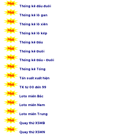
Thống kê đầu đuôi
Thống kê lô gan
Thống kê lô xiên
Thống kê lô kép
Thống kê Đầu
Thống kê Đuôi
Thống kê Đầu – Đuôi
Thống kê Tổng
Tần suất xuất hiện
TK từ 00 đến 99
Loto miền Bắc
Loto miền Nam
Loto miền Trung
Quay thử XSMB
Quay thử XSMN