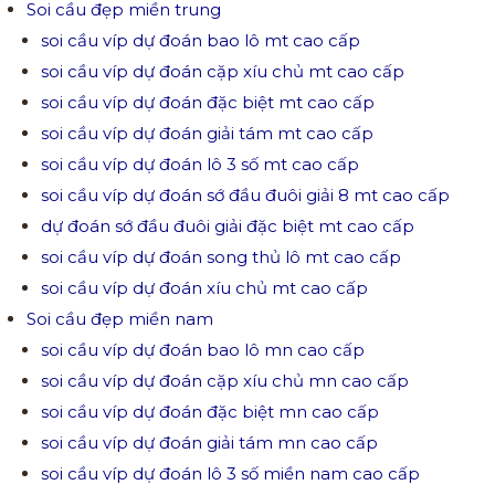
Soi cầu đẹp miền trung
soi cầu víp dự đoán bao lô mt cao cấp
soi cầu víp dự đoán cặp xíu chủ mt cao cấp
soi cầu víp dự đoán đặc biệt mt cao cấp
soi cầu víp dự đoán giải tám mt cao cấp
soi cầu víp dự đoán lô 3 số mt cao cấp
soi cầu víp dự đoán sớ đầu đuôi giải 8 mt cao cấp
dự đoán sớ đầu đuôi giải đặc biệt mt cao cấp
soi cầu víp dự đoán song thủ lô mt cao cấp
soi cầu víp dự đoán xíu chủ mt cao cấp
Soi cầu đẹp miền nam
soi cầu víp dự đoán bao lô mn cao cấp
soi cầu víp dự đoán cặp xíu chủ mn cao cấp
soi cầu víp dự đoán đặc biệt mn cao cấp
soi cầu víp dự đoán giải tám mn cao cấp
soi cầu víp dự đoán lô 3 số miền nam cao cấp