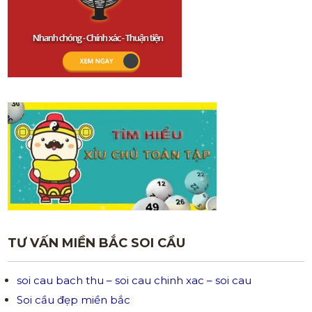
TƯ VẤN MIỀN BẮC SOI CẦU
soi cau bach thu – soi cau chinh xac – soi cau
Soi cầu đẹp miền bắc