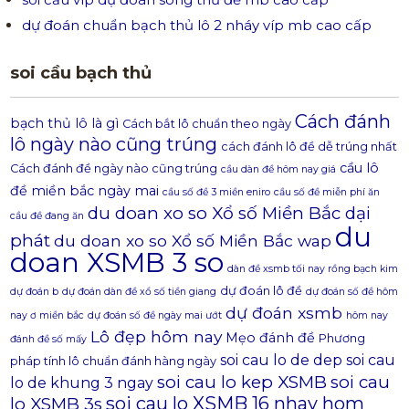
dự đoán chuẩn bạch thủ lô 2 nháy víp mb cao cấp
soi cầu bạch thủ
Cách đánh
bạch thủ lô là gì
Cách bắt lô chuẩn theo ngày
lô ngày nào cũng trúng
cách đánh lô đề dễ trúng nhất
cầu lô
Cách đánh đề ngày nào cũng trúng
cầu dàn đề hôm nay giá
đề miền bắc ngày mai
cầu số đề 3 miền eniro
cầu số đề miễn phí ăn
du doan xo so Xổ số Miền Bắc dại
cầu đề đang ăn
du
phát
du doan xo so Xổ số Miền Bắc wap
doan XSMB 3 so
dàn đề xsmb tối nay rồng bạch kim
dự đoán lô đề
dự đoán b
dự đoán dàn đề xổ số tiền giang
dự đoán số đề hôm
dự đoán xsmb
nay ơ miền bắc
dự đoán số đề ngày mai ướt
hôm nay
Lô đẹp hôm nay
Mẹo đánh đề
Phương
đánh đề số mấy
soi cau lo de dep
soi cau
pháp tính lô chuẩn đánh hàng ngày
soi cau lo kep XSMB
soi cau
lo de khung 3 ngay
soi cau lo XSMB 16 nhay hom
lo XSMB 3s