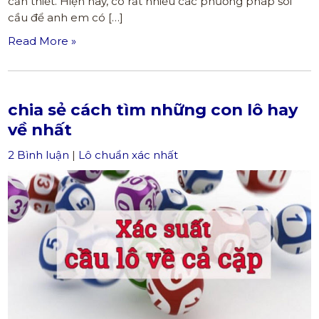
cần thiết. Hiện nay, có rất nhiều các phương pháp soi
cầu để anh em có […]
Read More »
chia sẻ cách tìm những con lô hay
về nhất
2 Bình luận
|
Lô chuẩn xác nhất