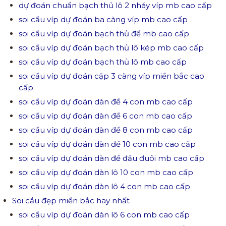
dự đoán chuẩn bạch thủ lô 2 nháy víp mb cao cấp
soi cầu víp dự đoán ba càng víp mb cao cấp
soi cầu víp dự đoán bạch thủ đề mb cao cấp
soi cầu víp dự đoán bạch thủ lô kép mb cao cấp
soi cầu víp dự đoán bạch thủ lô mb cao cấp
soi cầu víp dự đoán cặp 3 càng víp miền bắc cao
cấp
soi cầu víp dự đoán dàn đề 4 con mb cao cấp
soi cầu víp dự đoán dàn đề 6 con mb cao cấp
soi cầu víp dự đoán dàn đề 8 con mb cao cấp
soi cầu víp dự đoán dàn đề 10 con mb cao cấp
soi cầu víp dự đoán dàn đề đầu đuôi mb cao cấp
soi cầu víp dự đoán dàn lô 10 con mb cao cấp
soi cầu víp dự đoán dàn lô 4 con mb cao cấp
Soi cầu đẹp miền bắc hay nhất
soi cầu víp dự đoán dàn lô 6 con mb cao cấp