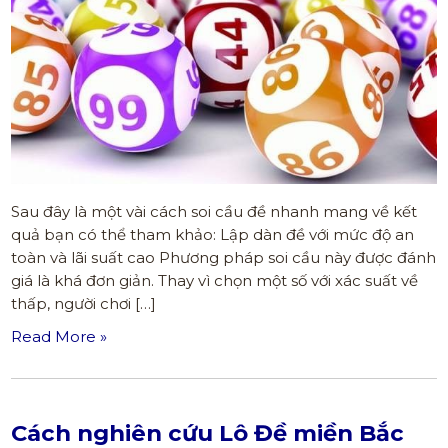
Sau đây là một vài cách soi cầu đề nhanh mang về kết
quả bạn có thể tham khảo: Lập dàn đề với mức độ an
toàn và lãi suất cao Phương pháp soi cầu này được đánh
giá là khá đơn giản. Thay vì chọn một số với xác suất về
thấp, người chơi […]
Read More »
Cách nghiên cứu Lô Đề miền Bắc