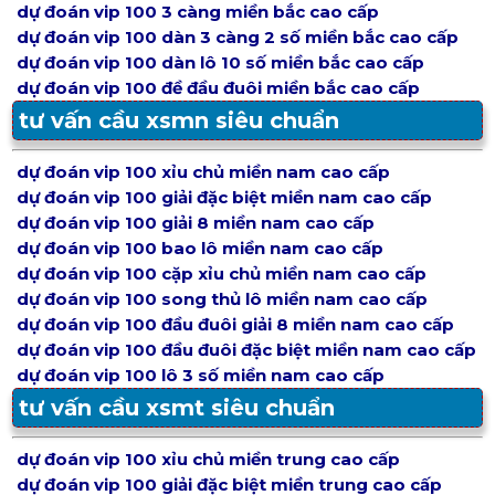
dự đoán vip 100 3 càng miền bắc cao cấp
dự đoán vip 100 dàn 3 càng 2 số miền bắc cao cấp
dự đoán vip 100 dàn lô 10 số miền bắc cao cấp
dự đoán vip 100 đề đầu đuôi miền bắc cao cấp
tư vấn cầu xsmn siêu chuẩn
dự đoán vip 100 xỉu chủ miền nam cao cấp
dự đoán vip 100 giải đặc biệt miền nam cao cấp
dự đoán vip 100 giải 8 miền nam cao cấp
dự đoán vip 100 bao lô miền nam cao cấp
dự đoán vip 100 cặp xỉu chủ miền nam cao cấp
dự đoán vip 100 song thủ lô miền nam cao cấp
dự đoán vip 100 đầu đuôi giải 8 miền nam cao cấp
dự đoán vip 100 đầu đuôi đặc biệt miền nam cao cấp
dự đoán vip 100 lô 3 số miền nam cao cấp
tư vấn cầu xsmt siêu chuẩn
dự đoán vip 100 xỉu chủ miền trung cao cấp
dự đoán vip 100 giải đặc biệt miền trung cao cấp