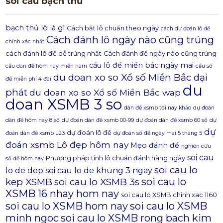
soi cầu bạch thủ
bạch thủ lô là gì
Cách bắt lô chuẩn theo ngày
cách dự đoán lô đề
Cách đánh lô ngày nào cũng trúng
chính xác nhất
cách đánh lô đề dễ trúng nhất
Cách đánh đề ngày nào cũng trúng
cầu lô đề miền bắc ngày mai
cầu dàn đề hôm nay miền nam
cầu số
du doan xo so Xổ số Miền Bắc dại
đề miễn phí 4 đài
du
phát
du doan xo so Xổ số Miền Bắc wap
doan XSMB 3 so
dàn đề xsmb tối nay khảo
dự đoán
dàn đề hôm nay 8 số
dự đoán dàn đề xsmb 00-99
dự đoán dàn đề xsmb 60 số
dự
dự
dự đoán lô đề
đoán dàn đề xsmb u23
dự đoán số đề ngày mai 5 tháng 5
đoán xsmb
Lô đẹp hôm nay
Mẹo đánh đề
nghiên cứu
soi cau
Phương pháp tính lô chuẩn đánh hàng ngày
số đề hôm nay
soi cau lo
lo de dep
soi cau lo de khung 3 ngay
soi cau lo
kep XSMB
soi cau lo XSMB 3s
XSMB 16 nhay hom nay
soi cau lo XSMB chinh xac 1160
soi cau lo XSMB hom nay
soi cau lo XSMB
minh ngoc
soi cau lo XSMB rong bach kim