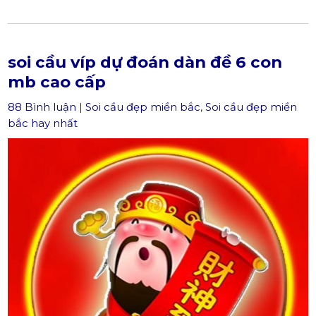
soi cầu víp dự đoán dàn đề 6 con
mb cao cấp
88 Bình luận
|
Soi cầu đẹp miền bắc
,
Soi cầu đẹp miền
bắc hay nhất