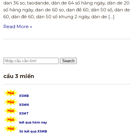
dan 36 so, taodande, dàn de 64 số hàng ngày, dàn de 20
số hàng ngày, dan de 60 so, dan đề 60, dàn 50 số, dàn de
60, dàn đê 60, dàn 50 số khung 2 ngày, dàn de […]
Read More »
Search
cầu 3 miền
XSMB
XSMN
XSMT
kết quả hôm nay
Sổ kết quả XSMB