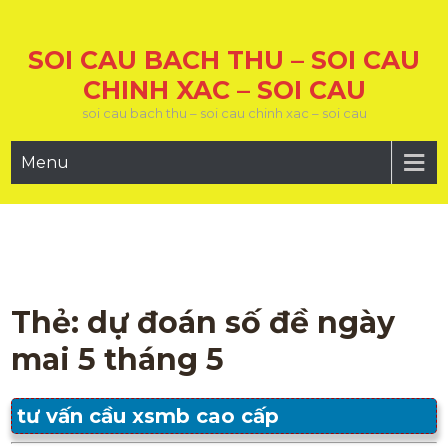
Skip
to
SOI CAU BACH THU – SOI CAU
content
CHINH XAC – SOI CAU
soi cau bach thu – soi cau chinh xac – soi cau
Menu
Thẻ:
dự đoán số đề ngày
mai 5 tháng 5
tư vấn cầu xsmb cao cấp