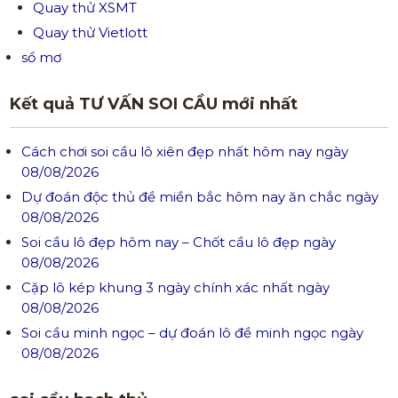
Quay thử XSMT
Quay thử Vietlott
sổ mơ
Kết quả TƯ VẤN SOI CẦU mới nhất
Cách chơi soi cầu lô xiên đẹp nhất hôm nay ngày
08/08/2026
Dự đoán độc thủ đề miền bắc hôm nay ăn chắc ngày
08/08/2026
Soi cầu lô đẹp hôm nay – Chốt cầu lô đẹp ngày
08/08/2026
Cặp lô kép khung 3 ngày chính xác nhất ngày
08/08/2026
Soi cầu minh ngọc – dự đoán lô đề minh ngọc ngày
08/08/2026