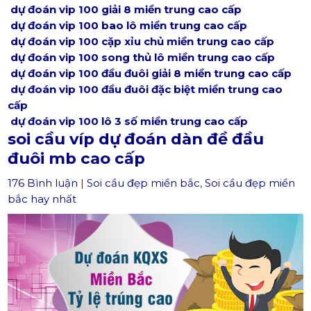
dự đoán vip 100 giải 8 miền trung cao cấp
dự đoán vip 100 bao lô miền trung cao cấp
dự đoán vip 100 cặp xỉu chủ miền trung cao cấp
dự đoán vip 100 song thủ lô miền trung cao cấp
dự đoán vip 100 đầu đuôi giải 8 miền trung cao cấp
dự đoán vip 100 đầu đuôi đặc biệt miền trung cao
cấp
dự đoán vip 100 lô 3 số miền trung cao cấp
soi cầu víp dự đoán dàn đề đầu
đuôi mb cao cấp
176 Bình luận
|
Soi cầu đẹp miền bắc
,
Soi cầu đẹp miền
bắc hay nhất