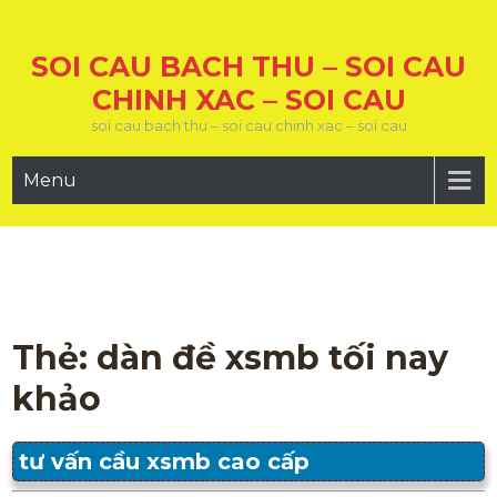
Skip
to
SOI CAU BACH THU – SOI CAU
content
CHINH XAC – SOI CAU
soi cau bach thu – soi cau chinh xac – soi cau
Menu
Thẻ:
dàn đề xsmb tối nay
khảo
tư vấn cầu xsmb cao cấp