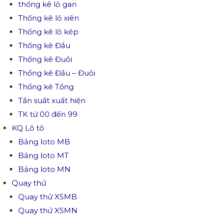
thống kê lô gan
Thống kê lô xiên
Thống kê lô kép
Thống kê Đầu
Thống kê Đuôi
Thống kê Đầu – Đuôi
Thống kê Tổng
Tần suất xuất hiện
TK từ 00 đến 99
KQ Lô tô
Bảng loto MB
Bảng loto MT
Bảng loto MN
Quay thử
Quay thử XSMB
Quay thử XSMN