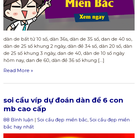
dàn de bất tử 10 số, dàn 36s, dàn de 35 số, dan de 40 so,
dàn de 25 số khung 2 ngày, dàn đề 34 số, dàn 20 số, dàn
de 25 số khung 3 ngày, dan de 40, dàn de 10 số ngày
hôm nay, dan đe 60, dàn đề 36 số khung […]
Read More »
soi cầu víp dự đoán dàn đề 6 con
mb cao cấp
88 Bình luận
|
Soi cầu đẹp miền bắc
,
Soi cầu đẹp miền
bắc hay nhất