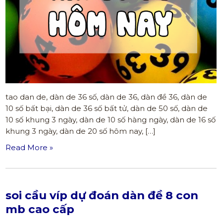
tao dan de, dàn de 36 số, dàn de 36, dàn đề 36, dàn de
10 số bất bại, dàn de 36 số bất tử, dàn de 50 số, dàn de
10 số khung 3 ngày, dàn de 10 số hàng ngày, dàn de 16 số
khung 3 ngày, dàn de 20 số hôm nay, […]
Read More »
soi cầu víp dự đoán dàn đề 8 con
mb cao cấp