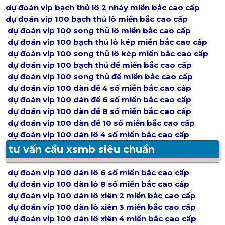
dự đoán vip bạch thủ lô 2 nháy miền bắc cao cấp
dự đoán vip 100 bạch thủ lô miền bắc cao cấp
dự đoán vip 100 song thủ lô miền bắc cao cấp
dự đoán vip 100 bạch thủ lô kép miền bắc cao cấp
dự đoán vip 100 song thủ lô kép miền bắc cao cấp
dự đoán vip 100 bạch thủ đề miền bắc cao cấp
dự đoán vip 100 song thủ đề miền bắc cao cấp
dự đoán vip 100 dàn đề 4 số miền bắc cao cấp
dự đoán vip 100 dàn đề 6 số miền bắc cao cấp
dự đoán vip 100 dàn đề 8 số miền bắc cao cấp
dự đoán vip 100 dàn đề 10 số miền bắc cao cấp
dự đoán vip 100 dàn lô 4 số miền bắc cao cấp
tư vấn cầu xsmb siêu chuẩn
dự đoán vip 100 dàn lô 6 số miền bắc cao cấp
dự đoán vip 100 dàn lô 8 số miền bắc cao cấp
dự đoán vip 100 dàn lô xiên 2 miền bắc cao cấp
dự đoán vip 100 dàn lô xiên 3 miền bắc cao cấp
dự đoán vip 100 dàn lô xiên 4 miền bắc cao cấp