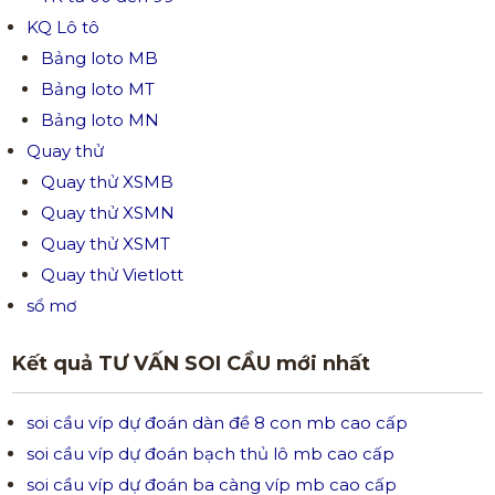
KQ Lô tô
Bảng loto MB
Bảng loto MT
Bảng loto MN
Quay thử
Quay thử XSMB
Quay thử XSMN
Quay thử XSMT
Quay thử Vietlott
sổ mơ
Kết quả TƯ VẤN SOI CẦU mới nhất
soi cầu víp dự đoán dàn đề 8 con mb cao cấp
soi cầu víp dự đoán bạch thủ lô mb cao cấp
soi cầu víp dự đoán ba càng víp mb cao cấp