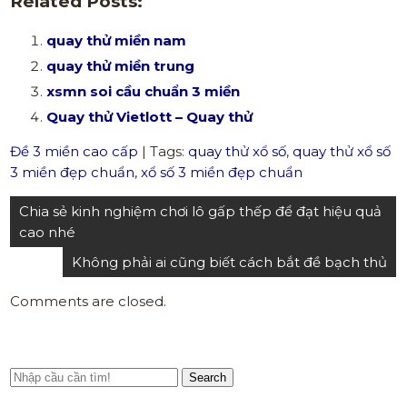
Related Posts:
quay thử miền nam
quay thử miền trung
xsmn soi cầu chuẩn 3 miền
Quay thử Vietlott – Quay thử
Đề 3 miền cao cấp
| Tags:
quay thử xổ số
,
quay thử xổ số
3 miền đẹp chuẩn
,
xổ số 3 miền đẹp chuẩn
Điều
Chia sẻ kinh nghiệm chơi lô gấp thếp để đạt hiệu quả
hướng
cao nhé
bài
Không phải ai cũng biết cách bắt đề bạch thủ
viết
Comments are closed.
Search