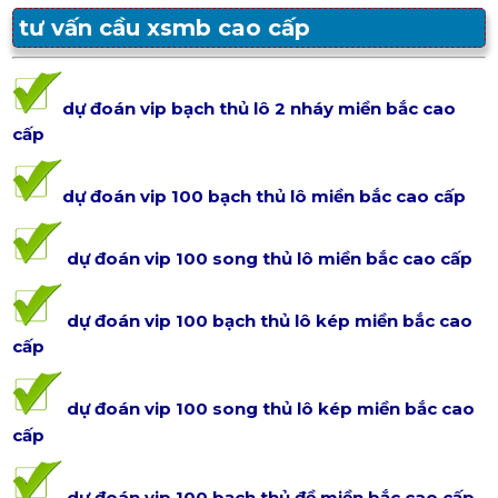
tư vấn cầu xsmb cao cấp
dự đoán vip bạch thủ lô 2 nháy miền bắc cao
cấp
dự đoán vip 100 bạch thủ lô miền bắc cao cấp
dự đoán vip 100 song thủ lô miền bắc cao cấp
dự đoán vip 100 bạch thủ lô kép miền bắc cao
cấp
dự đoán vip 100 song thủ lô kép miền bắc cao
cấp
dự đoán vip 100 bạch thủ đề miền bắc cao cấp