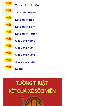
Tần suất xuất hiện
TK từ 00 đến 99
Loto miền Bắc
Loto miền Nam
Loto miền Trung
Quay thử XSMB
Quay thử XSMN
Quay thử XSMT
Quay thử Vietlott
Sổ mơ