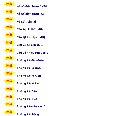
Xổ số điện toán 6x36
Xổ số điện toán 123
Xổ số thần tài
Cầu bạch thủ (MB)
Cầu lật liên tục (MB)
Cầu về cả cặp (MB)
Cầu về nhiều nháy (MB)
Thống kê đầu đuôi
Thống kê lô gan
Thống kê lô xiên
Thống kê lô kép
Thống kê Đầu
Thống kê Đuôi
Thống kê Đầu – Đuôi
Thống kê Tổng