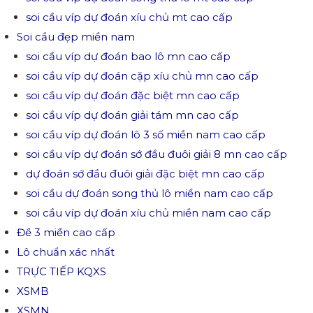
soi cầu víp dự đoán xíu chủ mt cao cấp
Soi cầu đẹp miền nam
soi cầu víp dự đoán bao lô mn cao cấp
soi cầu víp dự đoán cặp xíu chủ mn cao cấp
soi cầu víp dự đoán đặc biệt mn cao cấp
soi cầu víp dự đoán giải tám mn cao cấp
soi cầu víp dự đoán lô 3 số miền nam cao cấp
soi cầu víp dự đoán sớ đầu đuôi giải 8 mn cao cấp
dự đoán sớ đầu đuôi giải đặc biệt mn cao cấp
soi cầu dự đoán song thủ lô miền nam cao cấp
soi cầu víp dự đoán xíu chủ miền nam cao cấp
Đề 3 miền cao cấp
Lô chuẩn xác nhất
TRỰC TIẾP KQXS
XSMB
XSMN