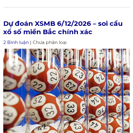
Dự đoán XSMB 6/12/2026 – soi cầu
xổ số miền Bắc chính xác
2 Bình luận
| Chưa phân loại