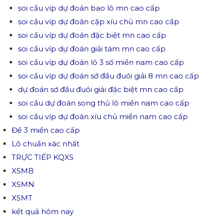
soi cầu víp dự đoán bao lô mn cao cấp
soi cầu víp dự đoán cặp xíu chủ mn cao cấp
soi cầu víp dự đoán đặc biệt mn cao cấp
soi cầu víp dự đoán giải tám mn cao cấp
soi cầu víp dự đoán lô 3 số miền nam cao cấp
soi cầu víp dự đoán sớ đầu đuôi giải 8 mn cao cấp
dự đoán sớ đầu đuôi giải đặc biệt mn cao cấp
soi cầu dự đoán song thủ lô miền nam cao cấp
soi cầu víp dự đoán xíu chủ miền nam cao cấp
Đề 3 miền cao cấp
Lô chuẩn xác nhất
TRỰC TIẾP KQXS
XSMB
XSMN
XSMT
kết quả hôm nay