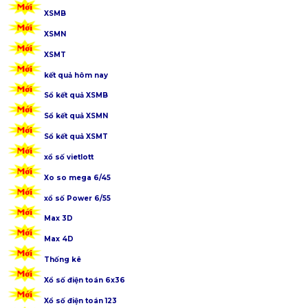
XSMB
XSMN
XSMT
kết quả hôm nay
Sổ kết quả XSMB
Sổ kết quả XSMN
Sổ kết quả XSMT
xổ số vietlott
Xo so mega 6/45
xổ số Power 6/55
Max 3D
Max 4D
Thống kê
Xổ số điện toán 6x36
Xổ số điện toán 123