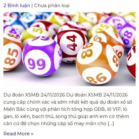
2 Bình luận
| Chưa phân loại
Dự đoán XSMB 24/11/2026 Dự đoán XSMB 24/11/2026
cung cấp chính xác và sớm nhất kết quả dự đoán xổ số
Miền Bắc cùng với phân tích tổng hợp GĐB, lô VIP, lô
gan, lô xiên, bạch thủ, song thủ giúp anh em có thêm
căn cứ để chọn những cặp số may mắn cho […]
Read More »