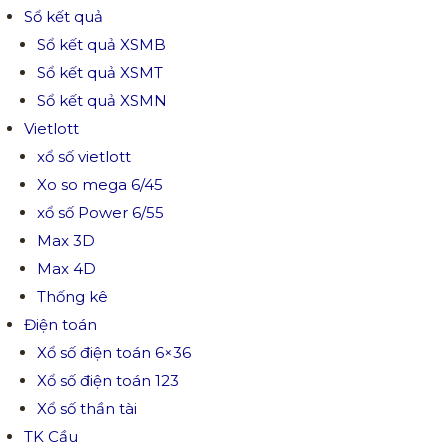
Sổ kết quả
Sổ kết quả XSMB
Sổ kết quả XSMT
Sổ kết quả XSMN
Vietlott
xổ số vietlott
Xo so mega 6/45
xổ số Power 6/55
Max 3D
Max 4D
Thống kê
Điện toán
Xổ số điện toán 6×36
Xổ số điện toán 123
Xổ số thần tài
TK Cầu