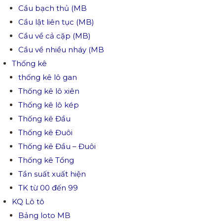
Cầu bạch thủ (MB
Cầu lật liên tục (MB)
Cầu về cả cặp (MB)
Cầu về nhiều nháy (MB
Thống kê
thống kê lô gan
Thống kê lô xiên
Thống kê lô kép
Thống kê Đầu
Thống kê Đuôi
Thống kê Đầu – Đuôi
Thống kê Tổng
Tần suất xuất hiện
TK từ 00 đến 99
KQ Lô tô
Bảng loto MB