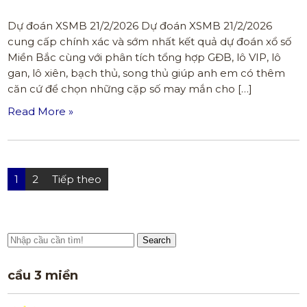
Dự đoán XSMB 21/2/2026 Dự đoán XSMB 21/2/2026
cung cấp chính xác và sớm nhất kết quả dự đoán xổ số
Miền Bắc cùng với phân tích tổng hợp GĐB, lô VIP, lô
gan, lô xiên, bạch thủ, song thủ giúp anh em có thêm
căn cứ để chọn những cặp số may mắn cho […]
Read More »
Điều
1
2
Tiếp theo
hướng
bài
viết
Search
cầu 3 miền