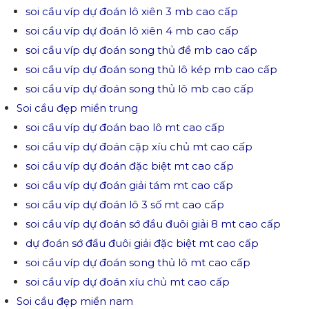
soi cầu víp dự đoán lô xiên 3 mb cao cấp
soi cầu víp dự đoán lô xiên 4 mb cao cấp
soi cầu víp dự đoán song thủ đề mb cao cấp
soi cầu víp dự đoán song thủ lô kép mb cao cấp
soi cầu víp dự đoán song thủ lô mb cao cấp
Soi cầu đẹp miền trung
soi cầu víp dự đoán bao lô mt cao cấp
soi cầu víp dự đoán cặp xíu chủ mt cao cấp
soi cầu víp dự đoán đặc biệt mt cao cấp
soi cầu víp dự đoán giải tám mt cao cấp
soi cầu víp dự đoán lô 3 số mt cao cấp
soi cầu víp dự đoán sớ đầu đuôi giải 8 mt cao cấp
dự đoán sớ đầu đuôi giải đặc biệt mt cao cấp
soi cầu víp dự đoán song thủ lô mt cao cấp
soi cầu víp dự đoán xíu chủ mt cao cấp
Soi cầu đẹp miền nam