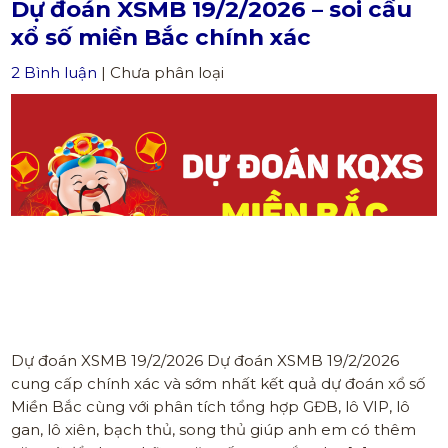
Dự đoán XSMB 19/2/2026 – soi cầu
xổ số miền Bắc chính xác
2 Bình luận
| Chưa phân loại
Dự đoán XSMB 19/2/2026 Dự đoán XSMB 19/2/2026
cung cấp chính xác và sớm nhất kết quả dự đoán xổ số
Miền Bắc cùng với phân tích tổng hợp GĐB, lô VIP, lô
gan, lô xiên, bạch thủ, song thủ giúp anh em có thêm