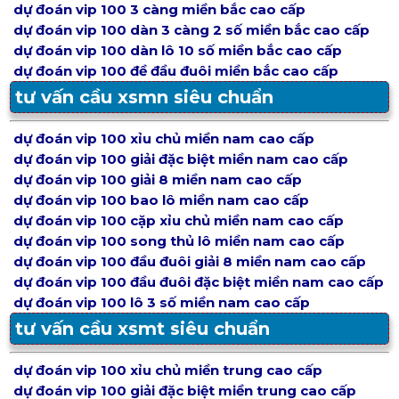
dự đoán vip 100 3 càng miền bắc cao cấp
dự đoán vip 100 dàn 3 càng 2 số miền bắc cao cấp
dự đoán vip 100 dàn lô 10 số miền bắc cao cấp
dự đoán vip 100 đề đầu đuôi miền bắc cao cấp
tư vấn cầu xsmn siêu chuẩn
dự đoán vip 100 xỉu chủ miền nam cao cấp
dự đoán vip 100 giải đặc biệt miền nam cao cấp
dự đoán vip 100 giải 8 miền nam cao cấp
dự đoán vip 100 bao lô miền nam cao cấp
dự đoán vip 100 cặp xỉu chủ miền nam cao cấp
dự đoán vip 100 song thủ lô miền nam cao cấp
dự đoán vip 100 đầu đuôi giải 8 miền nam cao cấp
dự đoán vip 100 đầu đuôi đặc biệt miền nam cao cấp
dự đoán vip 100 lô 3 số miền nam cao cấp
tư vấn cầu xsmt siêu chuẩn
dự đoán vip 100 xỉu chủ miền trung cao cấp
dự đoán vip 100 giải đặc biệt miền trung cao cấp