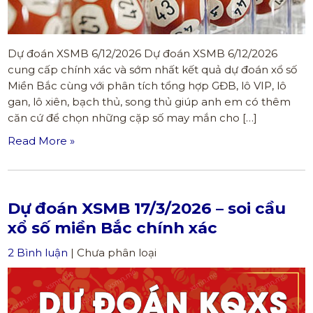
Dự đoán XSMB 6/12/2026 Dự đoán XSMB 6/12/2026
cung cấp chính xác và sớm nhất kết quả dự đoán xổ số
Miền Bắc cùng với phân tích tổng hợp GĐB, lô VIP, lô
gan, lô xiên, bạch thủ, song thủ giúp anh em có thêm
căn cứ để chọn những cặp số may mắn cho […]
Read More »
Dự đoán XSMB 17/3/2026 – soi cầu
xổ số miền Bắc chính xác
2 Bình luận
| Chưa phân loại