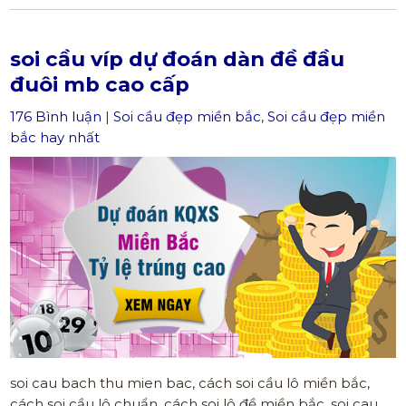
soi cầu víp dự đoán dàn đề đầu
đuôi mb cao cấp
176 Bình luận
|
Soi cầu đẹp miền bắc
,
Soi cầu đẹp miền
bắc hay nhất
soi cau bach thu mien bac, cách soi cầu lô miền bắc,
cách soi cầu lô chuẩn, cách soi lô đề miền bắc, soi cau