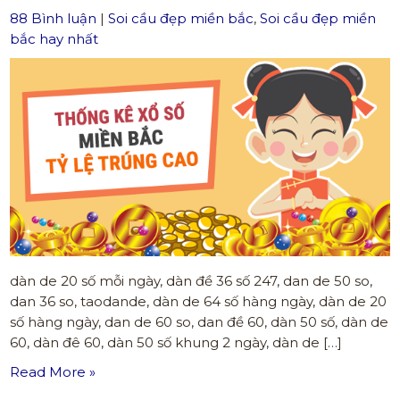
88 Bình luận
|
Soi cầu đẹp miền bắc
,
Soi cầu đẹp miền
bắc hay nhất
dàn de 20 số mỗi ngày, dàn đề 36 số 247, dan de 50 so,
dan 36 so, taodande, dàn de 64 số hàng ngày, dàn de 20
số hàng ngày, dan de 60 so, dan đề 60, dàn 50 số, dàn de
60, dàn đê 60, dàn 50 số khung 2 ngày, dàn de […]
Read More »