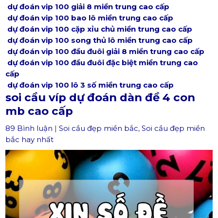
dự đoán vip 100 giải 8 miền trung cao cấp
dự đoán vip 100 bao lô miền trung cao cấp
dự đoán vip 100 cặp xỉu chủ miền trung cao cấp
dự đoán vip 100 song thủ lô miền trung cao cấp
dự đoán vip 100 đầu đuôi giải 8 miền trung cao cấp
dự đoán vip 100 đầu đuôi đặc biệt miền trung cao
cấp
dự đoán vip 100 lô 3 số miền trung cao cấp
soi cầu víp dự đoán dàn đề 4 con
mb cao cấp
89 Bình luận
|
Soi cầu đẹp miền bắc
,
Soi cầu đẹp miền
bắc hay nhất