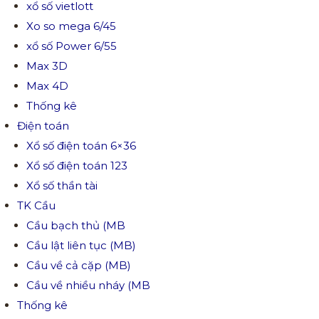
xổ số vietlott
Xo so mega 6/45
xổ số Power 6/55
Max 3D
Max 4D
Thống kê
Điện toán
Xổ số điện toán 6×36
Xổ số điện toán 123
Xổ số thần tài
TK Cầu
Cầu bạch thủ (MB
Cầu lật liên tục (MB)
Cầu về cả cặp (MB)
Cầu về nhiều nháy (MB
Thống kê