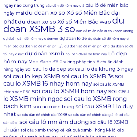
cầu lô đề miền bắc
ngày nào cũng trúng
cầu dàn đề hôm nay giá
du doan xo so Xổ số Miền Bắc dại
ngày mai
du
phát
du doan xo so Xổ số Miền Bắc wap
doan XSMB 3 so
dàn đề miền bắc ơi có khách không
dự đoán lô đề
dự đoán dàn đề hôm nay o denver
dự đoán số đề hôm nay ơ
miền bắc
dự đoán số đề miễn phí 5/5
dự đoán số đề miễn phí chủ
dự đoán số đề
dự đoán xsmb
Lô đẹp
tối nay o nyc
hội bàn đề số de hôm nay
hôm nay
Mẹo đánh đề
Phương pháp tính lô chuẩn đánh
soi cau lo de dep
soi cau lo de khung 3 ngay
hàng ngày
soi
soi cau lo kep XSMB
soi cau lo XSMB 3s
cau lo XSMB 16 nhay hom nay
soi cau lo XSMB
soi cau lo XSMB hom nay
soi cau
chinh xac 1160
lo XSMB minh ngoc
soi cau lo XSMB rong
bach kim
soi cau XSMB 1 lo duy
soi cau mien trung
nhat
soi cầu dàn đề chính xác 100 98
soi cầu dàn đề chính xác giá rẻ
soi cầu
soi cầu lô mn âm dương
soi cầu lô XSMB
dàn đề ơi
chuẩn
soi cầu xsmb
thống kê kết quả xsmb
Thống kê lô kép