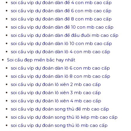
soi cầu víp dự đoán dàn đề 4 con mb cao cấp
soi cầu víp dự đoán dàn đề 6 con mb cao cấp
soi cầu víp dự đoán dàn đề 8 con mb cao cấp
soi cầu víp dự đoán dàn đề 10 con mb cao cấp
soi cầu víp dự đoán dàn đề đầu đuôi mb cao cấp
soi cầu víp dự đoán dàn lô 10 con mb cao cấp
soi cầu víp dự đoán dàn lô 4 con mb cao cấp
Soi cầu đẹp miền bắc hay nhất
soi cầu víp dự đoán dàn lô 6 con mb cao cấp
soi cầu víp dự đoán dàn lô 8 con mb cao cấp
soi cầu víp dự đoán lô xiên 2 mb cao cấp
soi cầu víp dự đoán lô xiên 3 mb cao cấp
soi cầu víp dự đoán lô xiên 4 mb cao cấp
soi cầu víp dự đoán song thủ đề mb cao cấp
soi cầu víp dự đoán song thủ lô kép mb cao cấp
soi cầu víp dự đoán song thủ lô mb cao cấp