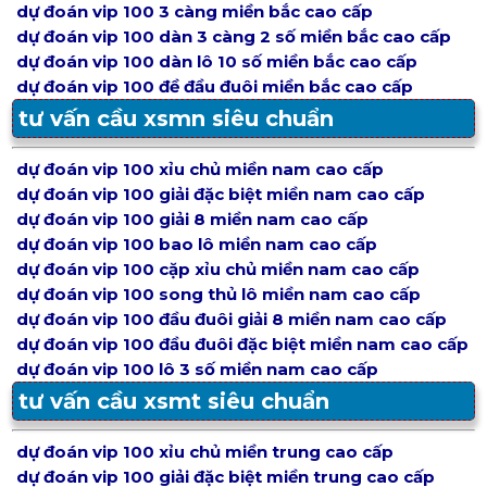
dự đoán vip 100 3 càng miền bắc cao cấp
dự đoán vip 100 dàn 3 càng 2 số miền bắc cao cấp
dự đoán vip 100 dàn lô 10 số miền bắc cao cấp
dự đoán vip 100 đề đầu đuôi miền bắc cao cấp
tư vấn cầu xsmn siêu chuẩn
dự đoán vip 100 xỉu chủ miền nam cao cấp
dự đoán vip 100 giải đặc biệt miền nam cao cấp
dự đoán vip 100 giải 8 miền nam cao cấp
dự đoán vip 100 bao lô miền nam cao cấp
dự đoán vip 100 cặp xỉu chủ miền nam cao cấp
dự đoán vip 100 song thủ lô miền nam cao cấp
dự đoán vip 100 đầu đuôi giải 8 miền nam cao cấp
dự đoán vip 100 đầu đuôi đặc biệt miền nam cao cấp
dự đoán vip 100 lô 3 số miền nam cao cấp
tư vấn cầu xsmt siêu chuẩn
dự đoán vip 100 xỉu chủ miền trung cao cấp
dự đoán vip 100 giải đặc biệt miền trung cao cấp