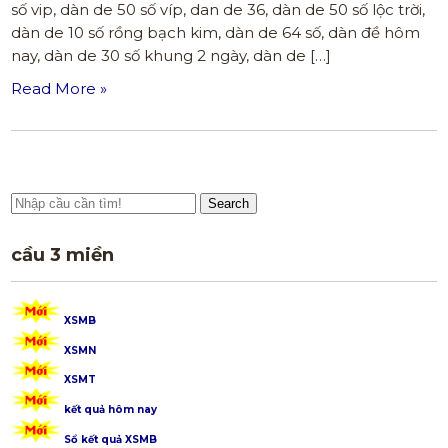
số vip, dàn de 50 số víp, dan de 36, dàn de 50 số lộc trời,
dàn de 10 số rồng bạch kim, dàn de 64 số, dàn đề hôm
nay, dàn de 30 số khung 2 ngày, dàn de […]
Read More »
Search
cầu 3 miền
XSMB
XSMN
XSMT
kết quả hôm nay
Sổ kết quả XSMB