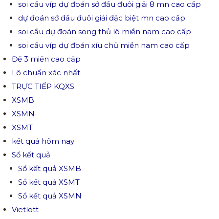
soi cầu víp dự đoán sớ đầu đuôi giải 8 mn cao cấp
dự đoán sớ đầu đuôi giải đặc biệt mn cao cấp
soi cầu dự đoán song thủ lô miền nam cao cấp
soi cầu víp dự đoán xíu chủ miền nam cao cấp
Đề 3 miền cao cấp
Lô chuẩn xác nhất
TRỰC TIẾP KQXS
XSMB
XSMN
XSMT
kết quả hôm nay
Sổ kết quả
Sổ kết quả XSMB
Sổ kết quả XSMT
Sổ kết quả XSMN
Vietlott