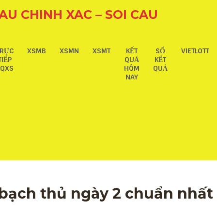
AU CHINH XAC – SOI CAU
TRỰC
XSMB
XSMN
XSMT
KẾT
SỔ
VIETLOTT
TIẾP
QUẢ
KẾT
KQXS
HÔM
QUẢ
NAY
 bạch thủ ngày 2 chuẩn nhất