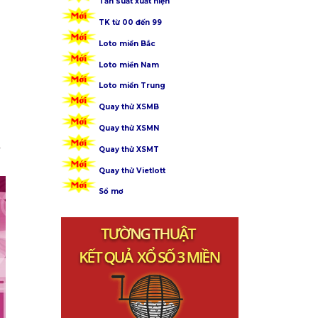
Tần suất xuất hiện
TK từ 00 đến 99
Loto miền Bắc
Loto miền Nam
Loto miền Trung
Quay thử XSMB
Quay thử XSMN
2
Quay thử XSMT
Quay thử Vietlott
Sổ mơ