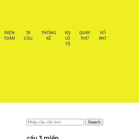
ĐIỆN
TK
THỐNG
KQ
QUAY
SỔ
TOÁN
CẦU
KÊ
LÔ
THỬ
MƠ
TÔ
Search
cầu 3 miền