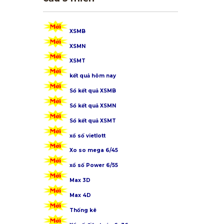
XSMB
XSMN
XSMT
kết quả hôm nay
Sổ kết quả XSMB
Sổ kết quả XSMN
Sổ kết quả XSMT
xổ số vietlott
Xo so mega 6/45
xổ số Power 6/55
Max 3D
Max 4D
Thống kê