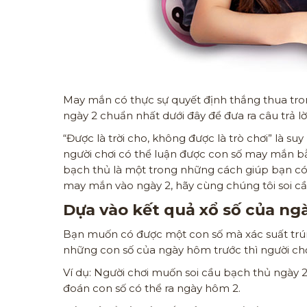
May mắn có thực sự quyết định thắng thua tro
ngày 2 chuẩn nhất dưới đây để đưa ra câu trả lời
“Được là trời cho, không được là trò chơi” là su
người chơi có thể luận được con số may mắn b
bạch thủ là một trong những cách giúp bạn c
may mắn vào ngày 2, hãy cùng chúng tôi soi cầ
Dựa vào kết quả xổ số của ngà
Bạn muốn có được một con số mà xác suất trúng
những con số của ngày hôm trước thì người chơi
Ví dụ: Người chơi muốn soi cầu bạch thủ ngày 2
đoán con số có thể ra ngày hôm 2.