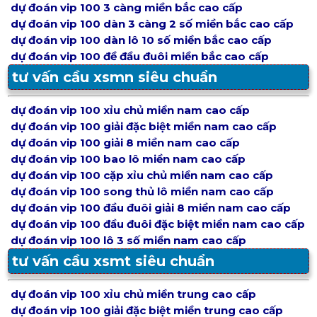
dự đoán vip 100 3 càng miền bắc cao cấp
dự đoán vip 100 dàn 3 càng 2 số miền bắc cao cấp
dự đoán vip 100 dàn lô 10 số miền bắc cao cấp
dự đoán vip 100 đề đầu đuôi miền bắc cao cấp
tư vấn cầu xsmn siêu chuẩn
dự đoán vip 100 xỉu chủ miền nam cao cấp
dự đoán vip 100 giải đặc biệt miền nam cao cấp
dự đoán vip 100 giải 8 miền nam cao cấp
dự đoán vip 100 bao lô miền nam cao cấp
dự đoán vip 100 cặp xỉu chủ miền nam cao cấp
dự đoán vip 100 song thủ lô miền nam cao cấp
dự đoán vip 100 đầu đuôi giải 8 miền nam cao cấp
dự đoán vip 100 đầu đuôi đặc biệt miền nam cao cấp
dự đoán vip 100 lô 3 số miền nam cao cấp
tư vấn cầu xsmt siêu chuẩn
dự đoán vip 100 xỉu chủ miền trung cao cấp
dự đoán vip 100 giải đặc biệt miền trung cao cấp