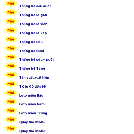
Thống kê đầu đuôi
Thống kê lô gan
Thống kê lô xiên
Thống kê lô kép
Thống kê Đầu
Thống kê Đuôi
Thống kê Đầu – Đuôi
Thống kê Tổng
Tần suất xuất hiện
TK từ 00 đến 99
Loto miền Bắc
Loto miền Nam
Loto miền Trung
Quay thử XSMB
Quay thử XSMN