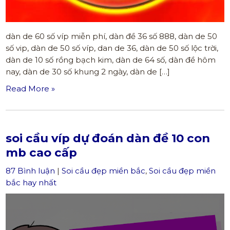
dàn de 60 số víp miễn phí, dàn đề 36 số 888, dàn de 50
số vip, dàn de 50 số víp, dan de 36, dàn de 50 số lộc trời,
dàn de 10 số rồng bạch kim, dàn de 64 số, dàn đề hôm
nay, dàn de 30 số khung 2 ngày, dàn de […]
Read More »
soi cầu víp dự đoán dàn đề 10 con
mb cao cấp
87 Bình luận
|
Soi cầu đẹp miền bắc
,
Soi cầu đẹp miền
bắc hay nhất