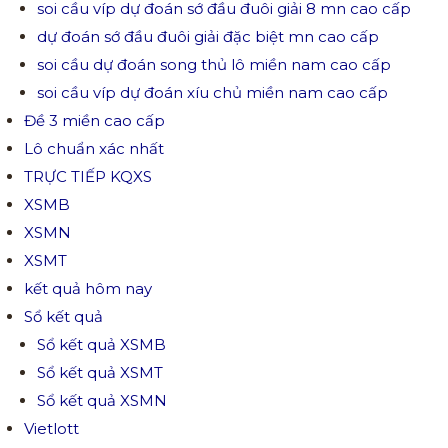
soi cầu víp dự đoán sớ đầu đuôi giải 8 mn cao cấp
dự đoán sớ đầu đuôi giải đặc biệt mn cao cấp
soi cầu dự đoán song thủ lô miền nam cao cấp
soi cầu víp dự đoán xíu chủ miền nam cao cấp
Đề 3 miền cao cấp
Lô chuẩn xác nhất
TRỰC TIẾP KQXS
XSMB
XSMN
XSMT
kết quả hôm nay
Sổ kết quả
Sổ kết quả XSMB
Sổ kết quả XSMT
Sổ kết quả XSMN
Vietlott