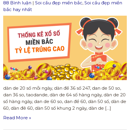
88 Bình luận
|
Soi cầu đẹp miền bắc
,
Soi cầu đẹp miền
bắc hay nhất
dàn de 20 số mỗi ngày, dàn đề 36 số 247, dan de 50 so,
dan 36 so, taodande, dàn de 64 số hàng ngày, dàn de 20
số hàng ngày, dan de 60 so, dan đề 60, dàn 50 số, dàn de
60, dàn đê 60, dàn 50 số khung 2 ngày, dàn de […]
Read More »