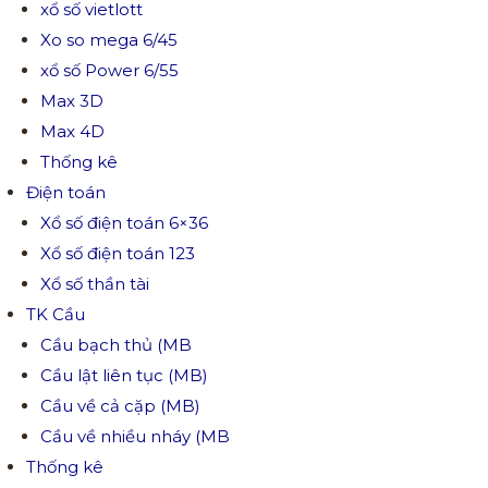
xổ số vietlott
Xo so mega 6/45
xổ số Power 6/55
Max 3D
Max 4D
Thống kê
Điện toán
Xổ số điện toán 6×36
Xổ số điện toán 123
Xổ số thần tài
TK Cầu
Cầu bạch thủ (MB
Cầu lật liên tục (MB)
Cầu về cả cặp (MB)
Cầu về nhiều nháy (MB
Thống kê