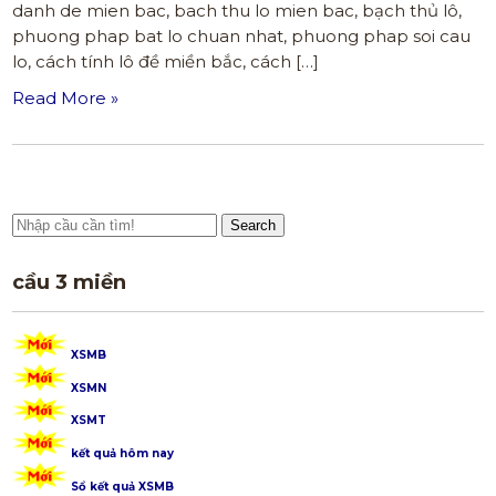
danh de mien bac, bach thu lo mien bac, bạch thủ lô,
phuong phap bat lo chuan nhat, phuong phap soi cau
lo, cách tính lô đề miền bắc, cách […]
Read More »
Search
cầu 3 miền
XSMB
XSMN
XSMT
kết quả hôm nay
Sổ kết quả XSMB