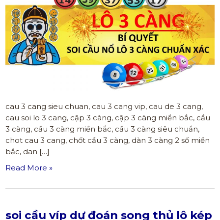
cau 3 cang sieu chuan, cau 3 cang vip, cau de 3 cang,
cau soi lo 3 cang, cặp 3 càng, cặp 3 càng miền bắc, cầu
3 càng, cầu 3 càng miền bắc, cầu 3 càng siêu chuẩn,
chot cau 3 cang, chốt cầu 3 càng, dàn 3 càng 2 số miền
bắc, dan […]
Read More »
soi cầu víp dự đoán song thủ lô kép