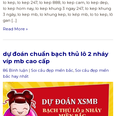
lo kep, lo kep 247, lo kep 888, lo kep cam, lo kep dep,
lo kep hom nay, lo kep khung 3 ngay 247, lo kep khung
3 ngày, lo kep mb, lo khung kep, lo kép mb, lo to kep, lô
gan […]
Read More »
dự đoán chuẩn bạch thủ lô 2 nháy
víp mb cao cấp
86 Bình luận
|
Soi cầu đẹp miền bắc
,
Soi cầu đẹp miền
bắc hay nhất