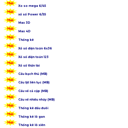
Xo so mega 6/45
xổ số Power 6/55
Max 3D
Max 4D
Thống kê
Xổ số điện toán 6x36
Xổ số điện toán 123
Xổ số thần tài
Cầu bạch thủ (MB)
Cầu lật liên tục (MB)
Cầu về cả cặp (MB)
Cầu về nhiều nháy (MB)
Thống kê đầu đuôi
Thống kê lô gan
Thống kê lô xiên