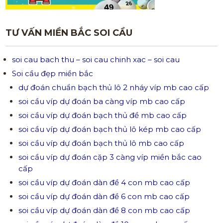
TƯ VẤN MIỀN BẮC SOI CẦU
soi cau bach thu – soi cau chinh xac – soi cau
Soi cầu đẹp miền bắc
dự đoán chuẩn bạch thủ lô 2 nháy víp mb cao cấp
soi cầu víp dự đoán ba càng víp mb cao cấp
soi cầu víp dự đoán bạch thủ đề mb cao cấp
soi cầu víp dự đoán bạch thủ lô kép mb cao cấp
soi cầu víp dự đoán bạch thủ lô mb cao cấp
soi cầu víp dự đoán cặp 3 càng víp miền bắc cao
cấp
soi cầu víp dự đoán dàn đề 4 con mb cao cấp
soi cầu víp dự đoán dàn đề 6 con mb cao cấp
soi cầu víp dự đoán dàn đề 8 con mb cao cấp