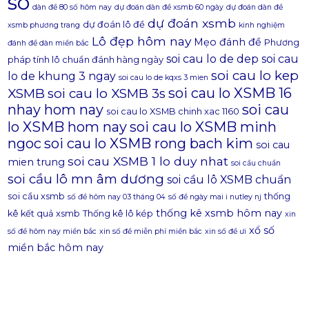
so
dàn đề 80 số hôm nay
dự đoán dàn đề xsmb 60 ngày
dự đoán dàn đề
dự đoán xsmb
dự đoán lô đề
xsmb phương trang
kinh nghiệm
Lô đẹp hôm nay
Mẹo đánh đề
Phương
đánh đề dàn miền bắc
soi cau lo de dep
soi cau
pháp tính lô chuẩn đánh hàng ngày
soi cau lo kep
lo de khung 3 ngay
soi cau lo de kqxs 3 mien
soi cau lo XSMB 16
XSMB
soi cau lo XSMB 3s
nhay hom nay
soi cau
soi cau lo XSMB chinh xac 1160
lo XSMB hom nay
soi cau lo XSMB minh
ngoc
soi cau lo XSMB rong bach kim
soi cau
soi cau XSMB 1 lo duy nhat
mien trung
soi cầu chuẩn
soi cầu lô mn âm dương
soi cầu lô XSMB chuẩn
soi cầu xsmb
thống
số đề hôm nay 03 tháng 04
số đề ngày mai i nutley nj
thống kê xsmb hôm nay
kê kết quả xsmb
Thống kê lô kép
xin
xổ số
số đề hôm nay miền bắc
xin số đề miễn phí miền bắc
xin số đề ưi
miền bắc hôm nay