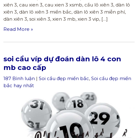
xiên 3, cau xien 3, cau xien 3 xsmb, cầu lô xiên 3, dàn lô
xiên 3, dàn lô xiên 3 miền bắc, dàn lô xiên 3 miễn phí,
dàn xiên 3, soi xiên 3, xien 3 mb, xien 3 vip, […]
Read More »
soi cầu víp dự đoán dàn lô 4 con
mb cao cấp
187 Bình luận
|
Soi cầu đẹp miền bắc
,
Soi cầu đẹp miền
bắc hay nhất