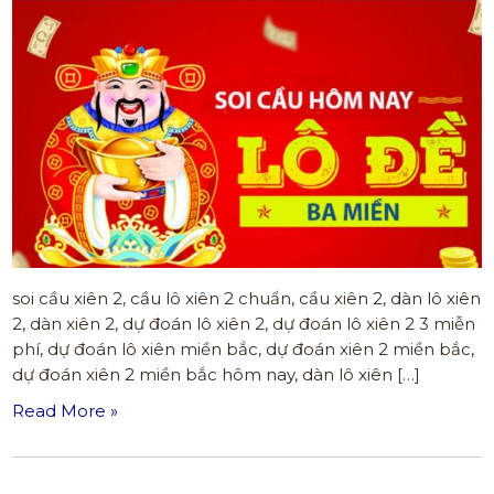
soi cầu xiên 2, cầu lô xiên 2 chuẩn, cầu xiên 2, dàn lô xiên
2, dàn xiên 2, dự đoán lô xiên 2, dự đoán lô xiên 2 3 miễn
phí, dự đoán lô xiên miền bắc, dự đoán xiên 2 miền bắc,
dự đoán xiên 2 miền bắc hôm nay, dàn lô xiên […]
Read More »