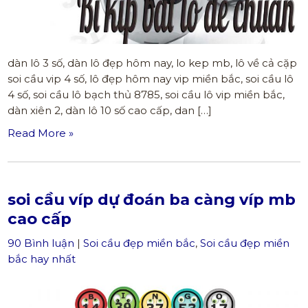
dàn lô 3 số, dàn lô đẹp hôm nay, lo kep mb, lô về cả cặp
soi cầu vip 4 số, lô đẹp hôm nay vip miền bắc, soi cầu lô
4 số, soi cầu lô bạch thủ 8785, soi cầu lô vip miền bắc,
dàn xiên 2, dàn lô 10 số cao cấp, dan […]
Read More »
soi cầu víp dự đoán ba càng víp mb
cao cấp
90 Bình luận
|
Soi cầu đẹp miền bắc
,
Soi cầu đẹp miền
bắc hay nhất