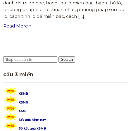
danh de mien bac, bach thu lo mien bac, bạch thủ lô,
phuong phap bat lo chuan nhat, phuong phap soi cau
lo, cách tính lô đề miền bắc, cách […]
Read More »
Search
cầu 3 miền
XSMB
XSMN
XSMT
kết quả hôm nay
Sổ kết quả XSMB