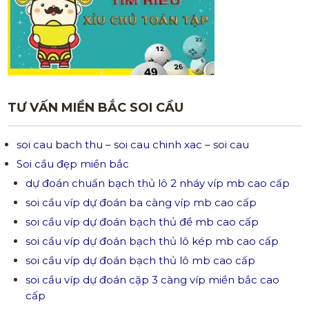
TƯ VẤN MIỀN BẮC SOI CẦU
soi cau bach thu – soi cau chinh xac – soi cau
Soi cầu đẹp miền bắc
dự đoán chuẩn bạch thủ lô 2 nháy víp mb cao cấp
soi cầu víp dự đoán ba càng víp mb cao cấp
soi cầu víp dự đoán bạch thủ đề mb cao cấp
soi cầu víp dự đoán bạch thủ lô kép mb cao cấp
soi cầu víp dự đoán bạch thủ lô mb cao cấp
soi cầu víp dự đoán cặp 3 càng víp miền bắc cao
cấp