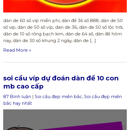
dàn de 60 số víp miễn phí, dàn đề 36 số 888, dàn de 50
số vip, dàn de 50 số víp, dan de 36, dàn de 50 số lộc trời,
dàn de 10 số rồng bạch kim, dàn de 64 số, dàn đề hôm
nay, dàn de 30 số khung 2 ngày, dàn de […]
Read More »
soi cầu víp dự đoán dàn đề 10 con
mb cao cấp
87 Bình luận
|
Soi cầu đẹp miền bắc
,
Soi cầu đẹp miền
bắc hay nhất