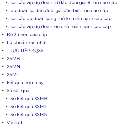
soi cầu víp dự đoán sớ đầu đuôi giải 8 mn cao cấp
dự đoán sớ đầu đuôi giải đặc biệt mn cao cấp
soi cầu dự đoán song thủ lô miền nam cao cấp
soi cầu víp dự đoán xíu chủ miền nam cao cấp
Đề 3 miền cao cấp
Lô chuẩn xác nhất
TRỰC TIẾP KQXS
XSMB
XSMN
XSMT
kết quả hôm nay
Sổ kết quả
Sổ kết quả XSMB
Sổ kết quả XSMT
Sổ kết quả XSMN
Vietlott