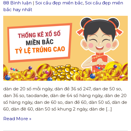
88 Bình luận
|
Soi cầu đẹp miền bắc
,
Soi cầu đẹp miền
bắc hay nhất
dàn de 20 số mỗi ngày, dàn đề 36 số 247, dan de 50 so,
dan 36 so, taodande, dàn de 64 số hàng ngày, dàn de 20
số hàng ngày, dan de 60 so, dan đề 60, dàn 50 số, dàn de
60, dàn đê 60, dàn 50 số khung 2 ngày, dàn de […]
Read More »