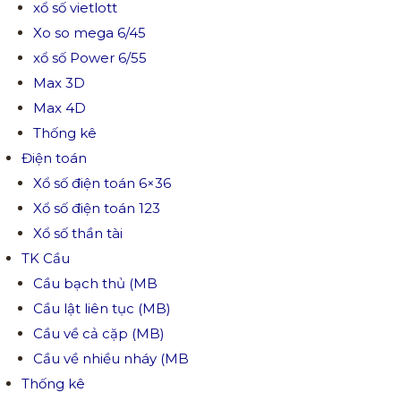
xổ số vietlott
Xo so mega 6/45
xổ số Power 6/55
Max 3D
Max 4D
Thống kê
Điện toán
Xổ số điện toán 6×36
Xổ số điện toán 123
Xổ số thần tài
TK Cầu
Cầu bạch thủ (MB
Cầu lật liên tục (MB)
Cầu về cả cặp (MB)
Cầu về nhiều nháy (MB
Thống kê