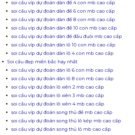
soi cầu víp dự đoán dàn đề 4 con mb cao cấp
soi cầu víp dự đoán dàn đề 6 con mb cao cấp
soi cầu víp dự đoán dàn đề 8 con mb cao cấp
soi cầu víp dự đoán dàn đề 10 con mb cao cấp
soi cầu víp dự đoán dàn đề đầu đuôi mb cao cấp
soi cầu víp dự đoán dàn lô 10 con mb cao cấp
soi cầu víp dự đoán dàn lô 4 con mb cao cấp
Soi cầu đẹp miền bắc hay nhất
soi cầu víp dự đoán dàn lô 6 con mb cao cấp
soi cầu víp dự đoán dàn lô 8 con mb cao cấp
soi cầu víp dự đoán lô xiên 2 mb cao cấp
soi cầu víp dự đoán lô xiên 3 mb cao cấp
soi cầu víp dự đoán lô xiên 4 mb cao cấp
soi cầu víp dự đoán song thủ đề mb cao cấp
soi cầu víp dự đoán song thủ lô kép mb cao cấp
soi cầu víp dự đoán song thủ lô mb cao cấp