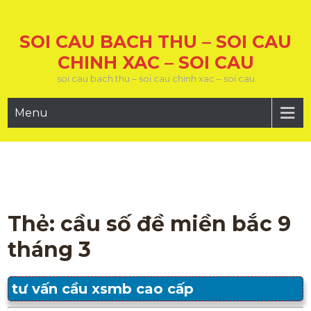
Skip
to
SOI CAU BACH THU – SOI CAU
content
CHINH XAC – SOI CAU
soi cau bach thu – soi cau chinh xac – soi cau
Menu
Thẻ:
cầu số đề miền bắc 9
tháng 3
tư vấn cầu xsmb cao cấp