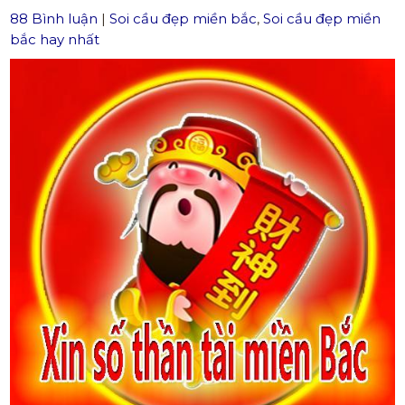
88 Bình luận
|
Soi cầu đẹp miền bắc
,
Soi cầu đẹp miền
bắc hay nhất