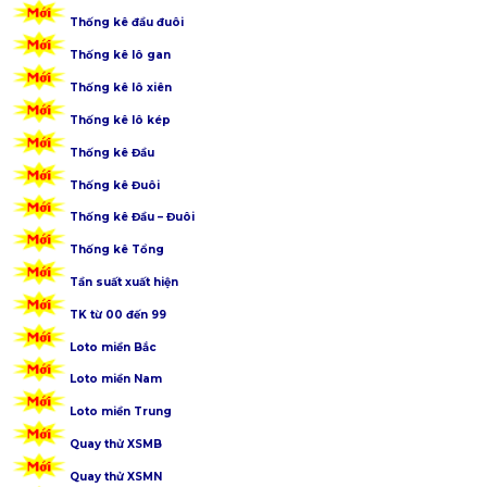
Thống kê đầu đuôi
Thống kê lô gan
Thống kê lô xiên
Thống kê lô kép
Thống kê Đầu
Thống kê Đuôi
Thống kê Đầu – Đuôi
Thống kê Tổng
Tần suất xuất hiện
TK từ 00 đến 99
Loto miền Bắc
Loto miền Nam
Loto miền Trung
Quay thử XSMB
Quay thử XSMN