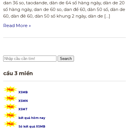
dan 36 so, taodande, dàn de 64 số hàng ngày, dàn de 20
số hàng ngày, dan de 60 so, dan đề 60, dàn 50 số, dàn de
60, dàn đê 60, dàn 50 số khung 2 ngày, dàn de […]
Read More »
Search
cầu 3 miền
XSMB
XSMN
XSMT
kết quả hôm nay
Sổ kết quả XSMB