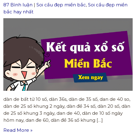
87 Bình luận
|
Soi cầu đẹp miền bắc
,
Soi cầu đẹp miền
bắc hay nhất
dàn de bất tử 10 số, dàn 36s, dàn de 35 số, dan de 40 so,
dàn de 25 số khung 2 ngày, dàn đề 34 số, dàn 20 số, dàn
de 25 số khung 3 ngày, dan de 40, dàn de 10 số ngày
hôm nay, dan đe 60, dàn đề 36 số khung […]
Read More »