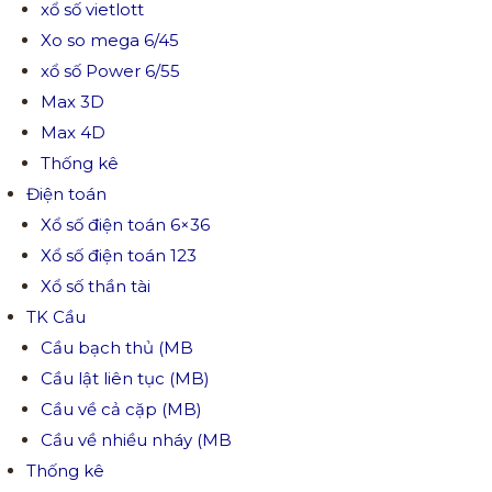
xổ số vietlott
Xo so mega 6/45
xổ số Power 6/55
Max 3D
Max 4D
Thống kê
Điện toán
Xổ số điện toán 6×36
Xổ số điện toán 123
Xổ số thần tài
TK Cầu
Cầu bạch thủ (MB
Cầu lật liên tục (MB)
Cầu về cả cặp (MB)
Cầu về nhiều nháy (MB
Thống kê