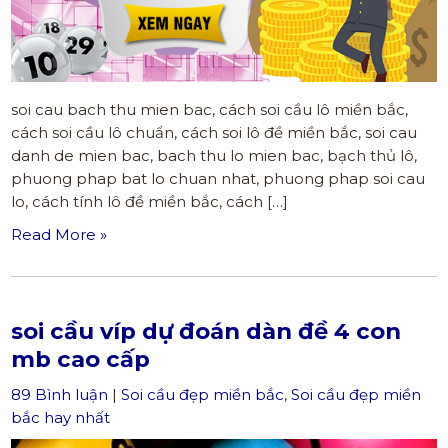
soi cau bach thu mien bac, cách soi cầu lô miền bắc,
cách soi cầu lô chuẩn, cách soi lô đề miền bắc, soi cau
danh de mien bac, bach thu lo mien bac, bạch thủ lô,
phuong phap bat lo chuan nhat, phuong phap soi cau
lo, cách tính lô đề miền bắc, cách […]
Read More »
soi cầu víp dự đoán dàn đề 4 con
mb cao cấp
89 Bình luận
|
Soi cầu đẹp miền bắc
,
Soi cầu đẹp miền
bắc hay nhất