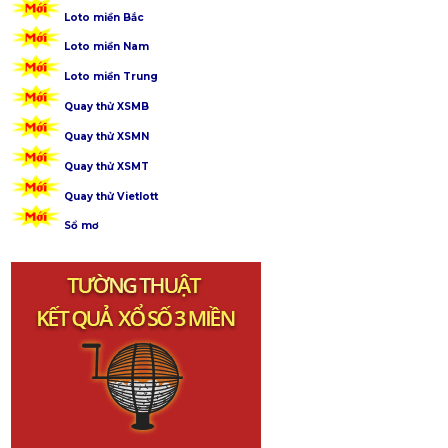
Loto miền Bắc
Loto miền Nam
Loto miền Trung
Quay thử XSMB
Quay thử XSMN
Quay thử XSMT
Quay thử Vietlott
Sổ mơ