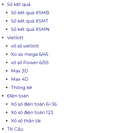
Sổ kết quả
Sổ kết quả XSMB
Sổ kết quả XSMT
Sổ kết quả XSMN
Vietlott
xổ số vietlott
Xo so mega 6/45
xổ số Power 6/55
Max 3D
Max 4D
Thống kê
Điện toán
Xổ số điện toán 6×36
Xổ số điện toán 123
Xổ số thần tài
TK Cầu