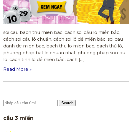
soi cau bach thu mien bac, cách soi cầu lô miền bắc,
cách soi cầu lô chuẩn, cách soi lô đề miền bắc, soi cau
danh de mien bac, bach thu lo mien bac, bạch thủ lô,
phuong phap bat lo chuan nhat, phuong phap soi cau
lo, cách tính lô đề miền bắc, cách […]
Read More »
Search
cầu 3 miền