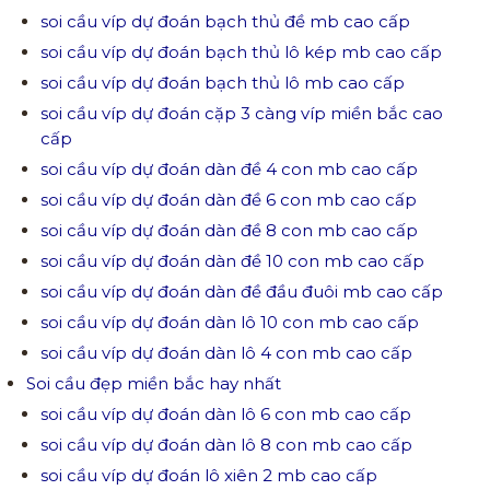
soi cầu víp dự đoán bạch thủ đề mb cao cấp
soi cầu víp dự đoán bạch thủ lô kép mb cao cấp
soi cầu víp dự đoán bạch thủ lô mb cao cấp
soi cầu víp dự đoán cặp 3 càng víp miền bắc cao
cấp
soi cầu víp dự đoán dàn đề 4 con mb cao cấp
soi cầu víp dự đoán dàn đề 6 con mb cao cấp
soi cầu víp dự đoán dàn đề 8 con mb cao cấp
soi cầu víp dự đoán dàn đề 10 con mb cao cấp
soi cầu víp dự đoán dàn đề đầu đuôi mb cao cấp
soi cầu víp dự đoán dàn lô 10 con mb cao cấp
soi cầu víp dự đoán dàn lô 4 con mb cao cấp
Soi cầu đẹp miền bắc hay nhất
soi cầu víp dự đoán dàn lô 6 con mb cao cấp
soi cầu víp dự đoán dàn lô 8 con mb cao cấp
soi cầu víp dự đoán lô xiên 2 mb cao cấp