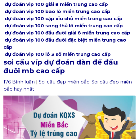
dự đoán vip 100 giải 8 miền trung cao cấp
dự đoán vip 100 bao lô miền trung cao cấp
dự đoán vip 100 cặp xỉu chủ miền trung cao cấp
dự đoán vip 100 song thủ lô miền trung cao cấp
dự đoán vip 100 đầu đuôi giải 8 miền trung cao cấp
dự đoán vip 100 đầu đuôi đặc biệt miền trung cao
cấp
dự đoán vip 100 lô 3 số miền trung cao cấp
soi cầu víp dự đoán dàn đề đầu
đuôi mb cao cấp
176 Bình luận
|
Soi cầu đẹp miền bắc
,
Soi cầu đẹp miền
bắc hay nhất