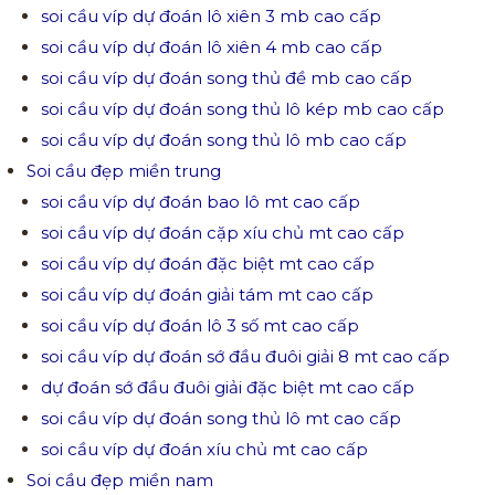
soi cầu víp dự đoán lô xiên 3 mb cao cấp
soi cầu víp dự đoán lô xiên 4 mb cao cấp
soi cầu víp dự đoán song thủ đề mb cao cấp
soi cầu víp dự đoán song thủ lô kép mb cao cấp
soi cầu víp dự đoán song thủ lô mb cao cấp
Soi cầu đẹp miền trung
soi cầu víp dự đoán bao lô mt cao cấp
soi cầu víp dự đoán cặp xíu chủ mt cao cấp
soi cầu víp dự đoán đặc biệt mt cao cấp
soi cầu víp dự đoán giải tám mt cao cấp
soi cầu víp dự đoán lô 3 số mt cao cấp
soi cầu víp dự đoán sớ đầu đuôi giải 8 mt cao cấp
dự đoán sớ đầu đuôi giải đặc biệt mt cao cấp
soi cầu víp dự đoán song thủ lô mt cao cấp
soi cầu víp dự đoán xíu chủ mt cao cấp
Soi cầu đẹp miền nam