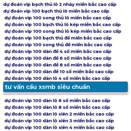
dự đoán vip bạch thủ lô 2 nháy miền bắc cao cấp
dự đoán vip 100 bạch thủ lô miền bắc cao cấp
dự đoán vip 100 song thủ lô miền bắc cao cấp
dự đoán vip 100 bạch thủ lô kép miền bắc cao cấp
dự đoán vip 100 song thủ lô kép miền bắc cao cấp
dự đoán vip 100 bạch thủ đề miền bắc cao cấp
dự đoán vip 100 song thủ đề miền bắc cao cấp
dự đoán vip 100 dàn đề 4 số miền bắc cao cấp
dự đoán vip 100 dàn đề 6 số miền bắc cao cấp
dự đoán vip 100 dàn đề 8 số miền bắc cao cấp
dự đoán vip 100 dàn đề 10 số miền bắc cao cấp
dự đoán vip 100 dàn lô 4 số miền bắc cao cấp
tư vấn cầu xsmb siêu chuẩn
dự đoán vip 100 dàn lô 6 số miền bắc cao cấp
dự đoán vip 100 dàn lô 8 số miền bắc cao cấp
dự đoán vip 100 dàn lô xiên 2 miền bắc cao cấp
dự đoán vip 100 dàn lô xiên 3 miền bắc cao cấp
dự đoán vip 100 dàn lô xiên 4 miền bắc cao cấp