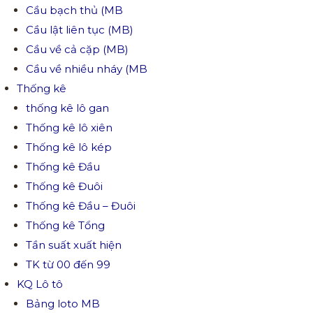
Cầu bạch thủ (MB
Cầu lật liên tục (MB)
Cầu về cả cặp (MB)
Cầu về nhiều nháy (MB
Thống kê
thống kê lô gan
Thống kê lô xiên
Thống kê lô kép
Thống kê Đầu
Thống kê Đuôi
Thống kê Đầu – Đuôi
Thống kê Tổng
Tần suất xuất hiện
TK từ 00 đến 99
KQ Lô tô
Bảng loto MB