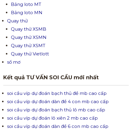
Bảng loto MT
Bảng loto MN
Quay thử
Quay thử XSMB
Quay thử XSMN
Quay thử XSMT
Quay thử Vietlott
sổ mơ
Kết quả TƯ VẤN SOI CẦU mới nhất
soi cầu víp dự đoán bạch thủ đề mb cao cấp
soi cầu víp dự đoán dàn đề 4 con mb cao cấp
soi cầu víp dự đoán bạch thủ lô mb cao cấp
soi cầu víp dự đoán lô xiên 2 mb cao cấp
soi cầu víp dự đoán dàn đề 6 con mb cao cấp