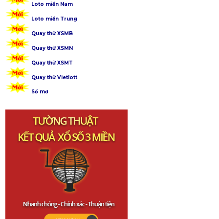
Loto miền Nam
Loto miền Trung
Quay thử XSMB
Quay thử XSMN
Quay thử XSMT
Quay thử Vietlott
Sổ mơ