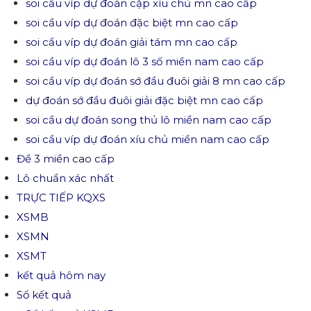
soi cầu víp dự đoán cặp xíu chủ mn cao cấp
soi cầu víp dự đoán đặc biệt mn cao cấp
soi cầu víp dự đoán giải tám mn cao cấp
soi cầu víp dự đoán lô 3 số miền nam cao cấp
soi cầu víp dự đoán sớ đầu đuôi giải 8 mn cao cấp
dự đoán sớ đầu đuôi giải đặc biệt mn cao cấp
soi cầu dự đoán song thủ lô miền nam cao cấp
soi cầu víp dự đoán xíu chủ miền nam cao cấp
Đề 3 miền cao cấp
Lô chuẩn xác nhất
TRỰC TIẾP KQXS
XSMB
XSMN
XSMT
kết quả hôm nay
Sổ kết quả