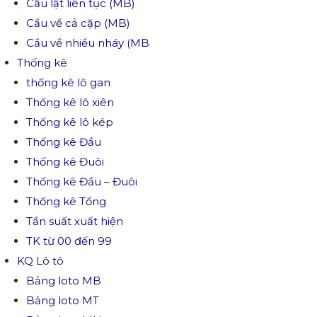
Cầu lật liên tục (MB)
Cầu về cả cặp (MB)
Cầu về nhiều nháy (MB
Thống kê
thống kê lô gan
Thống kê lô xiên
Thống kê lô kép
Thống kê Đầu
Thống kê Đuôi
Thống kê Đầu – Đuôi
Thống kê Tổng
Tần suất xuất hiện
TK từ 00 đến 99
KQ Lô tô
Bảng loto MB
Bảng loto MT