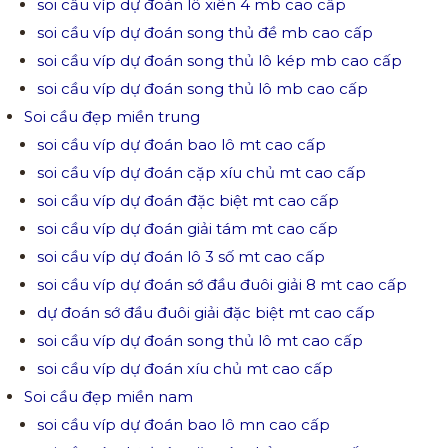
soi cầu víp dự đoán lô xiên 4 mb cao cấp
soi cầu víp dự đoán song thủ đề mb cao cấp
soi cầu víp dự đoán song thủ lô kép mb cao cấp
soi cầu víp dự đoán song thủ lô mb cao cấp
Soi cầu đẹp miền trung
soi cầu víp dự đoán bao lô mt cao cấp
soi cầu víp dự đoán cặp xíu chủ mt cao cấp
soi cầu víp dự đoán đặc biệt mt cao cấp
soi cầu víp dự đoán giải tám mt cao cấp
soi cầu víp dự đoán lô 3 số mt cao cấp
soi cầu víp dự đoán sớ đầu đuôi giải 8 mt cao cấp
dự đoán sớ đầu đuôi giải đặc biệt mt cao cấp
soi cầu víp dự đoán song thủ lô mt cao cấp
soi cầu víp dự đoán xíu chủ mt cao cấp
Soi cầu đẹp miền nam
soi cầu víp dự đoán bao lô mn cao cấp