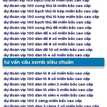
dự đoán vip 100 bạch thủ lô miền bắc cao cấp
dự đoán vip 100 song thủ lô miền bắc cao cấp
dự đoán vip 100 bạch thủ lô kép miền bắc cao cấp
dự đoán vip 100 song thủ lô kép miền bắc cao cấp
dự đoán vip 100 bạch thủ đề miền bắc cao cấp
dự đoán vip 100 song thủ đề miền bắc cao cấp
dự đoán vip 100 dàn đề 4 số miền bắc cao cấp
dự đoán vip 100 dàn đề 6 số miền bắc cao cấp
dự đoán vip 100 dàn đề 8 số miền bắc cao cấp
dự đoán vip 100 dàn đề 10 số miền bắc cao cấp
dự đoán vip 100 dàn lô 4 số miền bắc cao cấp
tư vấn cầu xsmb siêu chuẩn
dự đoán vip 100 dàn lô 6 số miền bắc cao cấp
dự đoán vip 100 dàn lô 8 số miền bắc cao cấp
dự đoán vip 100 dàn lô xiên 2 miền bắc cao cấp
dự đoán vip 100 dàn lô xiên 3 miền bắc cao cấp
dự đoán vip 100 dàn lô xiên 4 miền bắc cao cấp
dự đoán vip 100 3 càng miền bắc cao cấp
dự đoán vip 100 dàn 3 càng 2 số miền bắc cao cấp