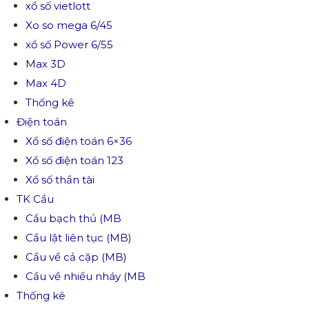
xổ số vietlott
Xo so mega 6/45
xổ số Power 6/55
Max 3D
Max 4D
Thống kê
Điện toán
Xổ số điện toán 6×36
Xổ số điện toán 123
Xổ số thần tài
TK Cầu
Cầu bạch thủ (MB
Cầu lật liên tục (MB)
Cầu về cả cặp (MB)
Cầu về nhiều nháy (MB
Thống kê