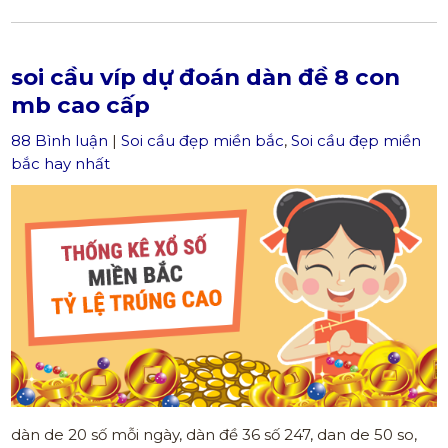
soi cầu víp dự đoán dàn đề 8 con
mb cao cấp
88 Bình luận
|
Soi cầu đẹp miền bắc
,
Soi cầu đẹp miền
bắc hay nhất
dàn de 20 số mỗi ngày, dàn đề 36 số 247, dan de 50 so,