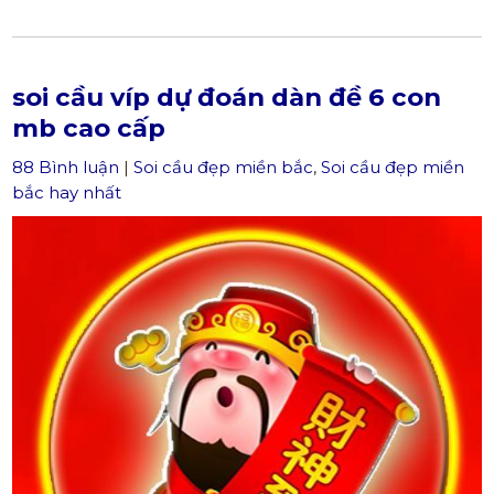
soi cầu víp dự đoán dàn đề 6 con
mb cao cấp
88 Bình luận
|
Soi cầu đẹp miền bắc
,
Soi cầu đẹp miền
bắc hay nhất