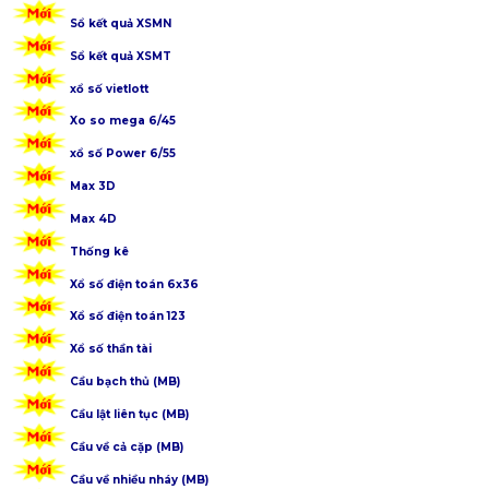
Sổ kết quả XSMN
Sổ kết quả XSMT
xổ số vietlott
Xo so mega 6/45
xổ số Power 6/55
Max 3D
Max 4D
Thống kê
Xổ số điện toán 6x36
Xổ số điện toán 123
Xổ số thần tài
Cầu bạch thủ (MB)
Cầu lật liên tục (MB)
Cầu về cả cặp (MB)
Cầu về nhiều nháy (MB)