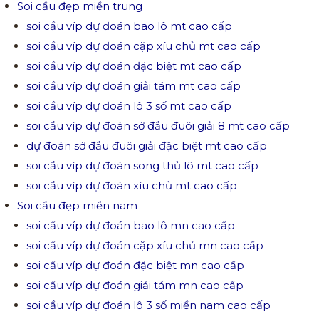
Soi cầu đẹp miền trung
soi cầu víp dự đoán bao lô mt cao cấp
soi cầu víp dự đoán cặp xíu chủ mt cao cấp
soi cầu víp dự đoán đặc biệt mt cao cấp
soi cầu víp dự đoán giải tám mt cao cấp
soi cầu víp dự đoán lô 3 số mt cao cấp
soi cầu víp dự đoán sớ đầu đuôi giải 8 mt cao cấp
dự đoán sớ đầu đuôi giải đặc biệt mt cao cấp
soi cầu víp dự đoán song thủ lô mt cao cấp
soi cầu víp dự đoán xíu chủ mt cao cấp
Soi cầu đẹp miền nam
soi cầu víp dự đoán bao lô mn cao cấp
soi cầu víp dự đoán cặp xíu chủ mn cao cấp
soi cầu víp dự đoán đặc biệt mn cao cấp
soi cầu víp dự đoán giải tám mn cao cấp
soi cầu víp dự đoán lô 3 số miền nam cao cấp