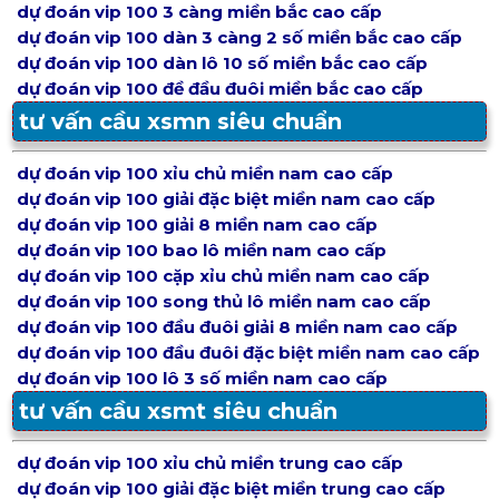
dự đoán vip 100 3 càng miền bắc cao cấp
dự đoán vip 100 dàn 3 càng 2 số miền bắc cao cấp
dự đoán vip 100 dàn lô 10 số miền bắc cao cấp
dự đoán vip 100 đề đầu đuôi miền bắc cao cấp
tư vấn cầu xsmn siêu chuẩn
dự đoán vip 100 xỉu chủ miền nam cao cấp
dự đoán vip 100 giải đặc biệt miền nam cao cấp
dự đoán vip 100 giải 8 miền nam cao cấp
dự đoán vip 100 bao lô miền nam cao cấp
dự đoán vip 100 cặp xỉu chủ miền nam cao cấp
dự đoán vip 100 song thủ lô miền nam cao cấp
dự đoán vip 100 đầu đuôi giải 8 miền nam cao cấp
dự đoán vip 100 đầu đuôi đặc biệt miền nam cao cấp
dự đoán vip 100 lô 3 số miền nam cao cấp
tư vấn cầu xsmt siêu chuẩn
dự đoán vip 100 xỉu chủ miền trung cao cấp
dự đoán vip 100 giải đặc biệt miền trung cao cấp