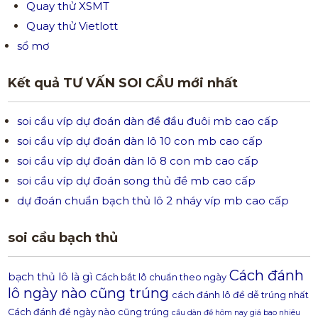
Quay thử XSMT
Quay thử Vietlott
sổ mơ
Kết quả TƯ VẤN SOI CẦU mới nhất
soi cầu víp dự đoán dàn đề đầu đuôi mb cao cấp
soi cầu víp dự đoán dàn lô 10 con mb cao cấp
soi cầu víp dự đoán dàn lô 8 con mb cao cấp
soi cầu víp dự đoán song thủ đề mb cao cấp
dự đoán chuẩn bạch thủ lô 2 nháy víp mb cao cấp
soi cầu bạch thủ
Cách đánh
bạch thủ lô là gì
Cách bắt lô chuẩn theo ngày
lô ngày nào cũng trúng
cách đánh lô đề dễ trúng nhất
Cách đánh đề ngày nào cũng trúng
cầu dàn đề hôm nay giá bao nhiêu