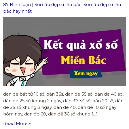
87 Bình luận
|
Soi cầu đẹp miền bắc
,
Soi cầu đẹp miền
bắc hay nhất
dàn de bất tử 10 số, dàn 36s, dàn de 35 số, dan de 40 so,
dàn de 25 số khung 2 ngày, dàn đề 34 số, dàn 20 số, dàn
de 25 số khung 3 ngày, dan de 40, dàn de 10 số ngày
hôm nay, dan đe 60, dàn đề 36 số khung […]
Read More »