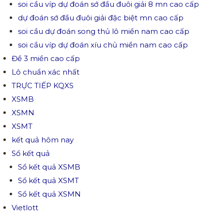
soi cầu víp dự đoán sớ đầu đuôi giải 8 mn cao cấp
dự đoán sớ đầu đuôi giải đặc biệt mn cao cấp
soi cầu dự đoán song thủ lô miền nam cao cấp
soi cầu víp dự đoán xíu chủ miền nam cao cấp
Đề 3 miền cao cấp
Lô chuẩn xác nhất
TRỰC TIẾP KQXS
XSMB
XSMN
XSMT
kết quả hôm nay
Sổ kết quả
Sổ kết quả XSMB
Sổ kết quả XSMT
Sổ kết quả XSMN
Vietlott