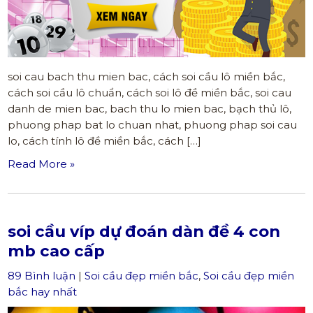
soi cau bach thu mien bac, cách soi cầu lô miền bắc,
cách soi cầu lô chuẩn, cách soi lô đề miền bắc, soi cau
danh de mien bac, bach thu lo mien bac, bạch thủ lô,
phuong phap bat lo chuan nhat, phuong phap soi cau
lo, cách tính lô đề miền bắc, cách […]
Read More »
soi cầu víp dự đoán dàn đề 4 con
mb cao cấp
89 Bình luận
|
Soi cầu đẹp miền bắc
,
Soi cầu đẹp miền
bắc hay nhất