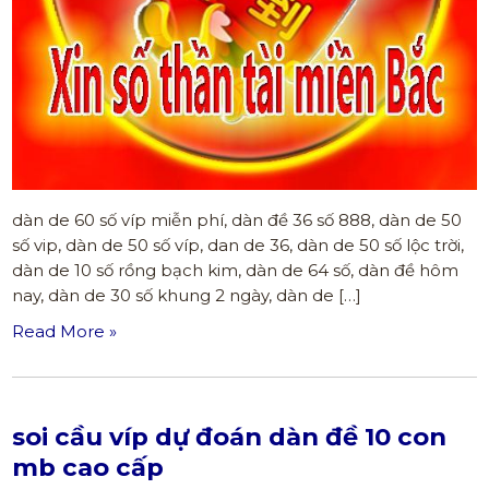
dàn de 60 số víp miễn phí, dàn đề 36 số 888, dàn de 50
số vip, dàn de 50 số víp, dan de 36, dàn de 50 số lộc trời,
dàn de 10 số rồng bạch kim, dàn de 64 số, dàn đề hôm
nay, dàn de 30 số khung 2 ngày, dàn de […]
Read More »
soi cầu víp dự đoán dàn đề 10 con
mb cao cấp