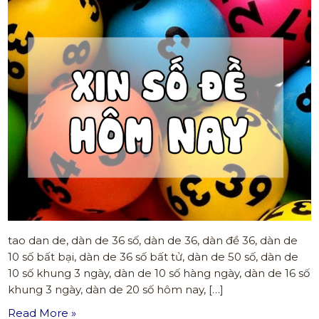
tao dan de, dàn de 36 số, dàn de 36, dàn đề 36, dàn de
10 số bất bại, dàn de 36 số bất tử, dàn de 50 số, dàn de
10 số khung 3 ngày, dàn de 10 số hàng ngày, dàn de 16 số
khung 3 ngày, dàn de 20 số hôm nay, […]
Read More »