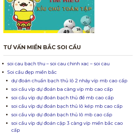
TƯ VẤN MIỀN BẮC SOI CẦU
soi cau bach thu – soi cau chinh xac – soi cau
Soi cầu đẹp miền bắc
dự đoán chuẩn bạch thủ lô 2 nháy víp mb cao cấp
soi cầu víp dự đoán ba càng víp mb cao cấp
soi cầu víp dự đoán bạch thủ đề mb cao cấp
soi cầu víp dự đoán bạch thủ lô kép mb cao cấp
soi cầu víp dự đoán bạch thủ lô mb cao cấp
soi cầu víp dự đoán cặp 3 càng víp miền bắc cao
cấp