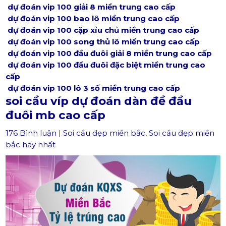
dự đoán vip 100 giải 8 miền trung cao cấp
dự đoán vip 100 bao lô miền trung cao cấp
dự đoán vip 100 cặp xỉu chủ miền trung cao cấp
dự đoán vip 100 song thủ lô miền trung cao cấp
dự đoán vip 100 đầu đuôi giải 8 miền trung cao cấp
dự đoán vip 100 đầu đuôi đặc biệt miền trung cao
cấp
dự đoán vip 100 lô 3 số miền trung cao cấp
soi cầu víp dự đoán dàn đề đầu
đuôi mb cao cấp
176 Bình luận
|
Soi cầu đẹp miền bắc
,
Soi cầu đẹp miền
bắc hay nhất