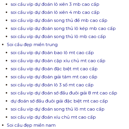
soi cầu víp dự đoán lô xiên 3 mb cao cấp
soi cầu víp dự đoán lô xiên 4 mb cao cấp
soi cầu víp dự đoán song thủ đề mb cao cấp
soi cầu víp dự đoán song thủ lô kép mb cao cấp
soi cầu víp dự đoán song thủ lô mb cao cấp
Soi cầu đẹp miền trung
soi cầu víp dự đoán bao lô mt cao cấp
soi cầu víp dự đoán cặp xíu chủ mt cao cấp
soi cầu víp dự đoán đặc biệt mt cao cấp
soi cầu víp dự đoán giải tám mt cao cấp
soi cầu víp dự đoán lô 3 số mt cao cấp
soi cầu víp dự đoán sớ đầu đuôi giải 8 mt cao cấp
dự đoán sớ đầu đuôi giải đặc biệt mt cao cấp
soi cầu víp dự đoán song thủ lô mt cao cấp
soi cầu víp dự đoán xíu chủ mt cao cấp
Soi cầu đẹp miền nam