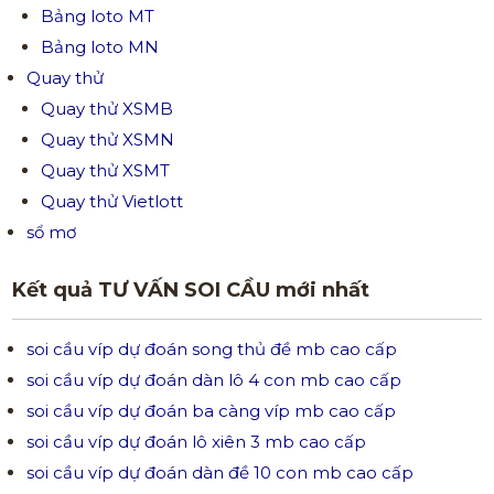
Bảng loto MT
Bảng loto MN
Quay thử
Quay thử XSMB
Quay thử XSMN
Quay thử XSMT
Quay thử Vietlott
sổ mơ
Kết quả TƯ VẤN SOI CẦU mới nhất
soi cầu víp dự đoán song thủ đề mb cao cấp
soi cầu víp dự đoán dàn lô 4 con mb cao cấp
soi cầu víp dự đoán ba càng víp mb cao cấp
soi cầu víp dự đoán lô xiên 3 mb cao cấp
soi cầu víp dự đoán dàn đề 10 con mb cao cấp