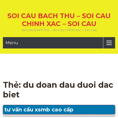
Skip
to
SOI CAU BACH THU – SOI CAU
content
CHINH XAC – SOI CAU
soi cau bach thu – soi cau chinh xac – soi cau
Menu
Thẻ:
du doan dau duoi dac
biet
tư vấn cầu xsmb cao cấp