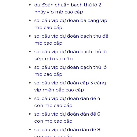
dự đoán chuẩn bạch thủ lô 2
nháy víp mb cao cấp
soi cầu víp dự đoán ba càng víp
mb cao cấp
soi cầu víp dự đoán bạch thủ đề
mb cao cấp
soi cầu víp dự đoán bạch thủ lô
kép mb cao cấp
soi cầu víp dự đoán bạch thủ lô
mb cao cấp
soi cầu víp dự đoán cặp 3 càng
víp miền bắc cao cấp
soi cầu víp dự đoán dàn đề 4
con mb cao cấp
soi cầu víp dự đoán dàn đề 6
con mb cao cấp
soi cầu víp dự đoán dàn đề 8
con mb cao cấp