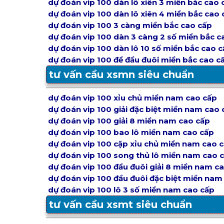
dự đoán vip 100 dàn lô xiên 3 miền bắc cao 
dự đoán vip 100 dàn lô xiên 4 miền bắc cao 
dự đoán vip 100 3 càng miền bắc cao cấp
dự đoán vip 100 dàn 3 càng 2 số miền bắc c
dự đoán vip 100 dàn lô 10 số miền bắc cao 
dự đoán vip 100 đề đầu đuôi miền bắc cao c
tư vấn cầu xsmn siêu chuẩn
dự đoán vip 100 xỉu chủ miền nam cao cấp
dự đoán vip 100 giải đặc biệt miền nam cao 
dự đoán vip 100 giải 8 miền nam cao cấp
dự đoán vip 100 bao lô miền nam cao cấp
dự đoán vip 100 cặp xỉu chủ miền nam cao 
dự đoán vip 100 song thủ lô miền nam cao 
dự đoán vip 100 đầu đuôi giải 8 miền nam c
dự đoán vip 100 đầu đuôi đặc biệt miền nam
dự đoán vip 100 lô 3 số miền nam cao cấp
tư vấn cầu xsmt siêu chuẩn