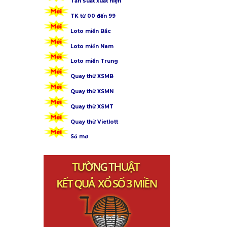
Tần suất xuất hiện
TK từ 00 đến 99
Loto miền Bắc
Loto miền Nam
Loto miền Trung
Quay thử XSMB
Quay thử XSMN
Quay thử XSMT
Quay thử Vietlott
Sổ mơ