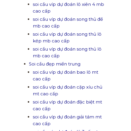
soi cầu víp dự đoán lô xiên 4 mb
cao cấp
soi cầu víp dự đoán song thủ đề
mb cao cấp
soi cầu víp dự đoán song thủ lô
kép mb cao cấp
soi cầu víp dự đoán song thủ lô
mb cao cấp
Soi cầu đẹp miền trung
soi cầu víp dự đoán bao lô mt
cao cấp
soi cầu víp dự đoán cặp xíu chủ
mt cao cấp
soi cầu víp dự đoán đặc biệt mt
cao cấp
soi cầu víp dự đoán giải tám mt
cao cấp