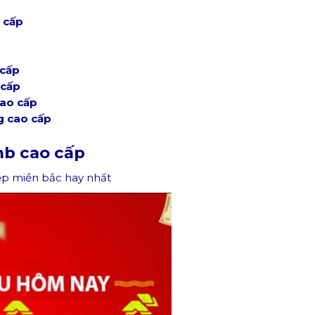
o cấp
 cấp
 cấp
cao cấp
g cao cấp
 mb cao cấp
ẹp miền bắc hay nhất