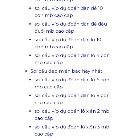
soi cầu víp dự đoán dàn đề 10
con mb cao cấp
soi cầu víp dự đoán dàn đề đầu
đuôi mb cao cấp
soi cầu víp dự đoán dàn lô 10
con mb cao cấp
soi cầu víp dự đoán dàn lô 4 con
mb cao cấp
Soi cầu đẹp miền bắc hay nhất
soi cầu víp dự đoán dàn lô 6 con
mb cao cấp
soi cầu víp dự đoán dàn lô 8 con
mb cao cấp
soi cầu víp dự đoán lô xiên 2 mb
cao cấp
soi cầu víp dự đoán lô xiên 3 mb
cao cấp