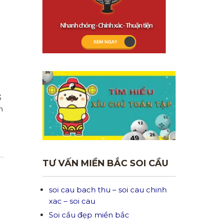
3
n
TƯ VẤN MIỀN BẮC SOI CẦU
soi cau bach thu – soi cau chinh
xac – soi cau
Soi cầu đẹp miền bắc