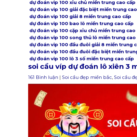
dự đoán vip 100 xỉu chủ miền trung cao cấp
dự đoán vip 100 giải đặc biệt miền trung ca
dự đoán vip 100 giải 8 miền trung cao cấp
dự đoán vip 100 bao lô miền trung cao cấp
dự đoán vip 100 cặp xỉu chủ miền trung cao
dự đoán vip 100 song thủ lô miền trung cao
dự đoán vip 100 đầu đuôi giải 8 miền trung 
dự đoán vip 100 đầu đuôi đặc biệt miền trun
dự đoán vip 100 lô 3 số miền trung cao cấp
soi cầu víp dự đoán lô xiên 3
161 Bình luận
|
Soi cầu đẹp miền bắc
,
Soi cầu đ