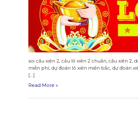
soi cầu xiên 2, cầu lô xiên 2 chuẩn, cầu xiên 2, d
miễn phí, dự đoán lô xiên miền bắc, dự đoán xi
[…]
Read More »