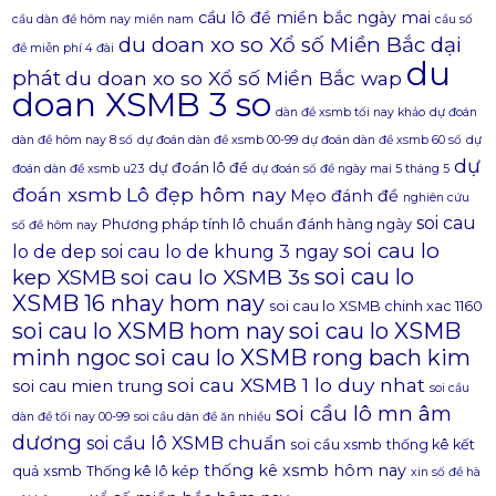
cầu lô đề miền bắc ngày mai
cầu dàn đề hôm nay miền nam
cầu số
du doan xo so Xổ số Miền Bắc dại
đề miễn phí 4 đài
du
phát
du doan xo so Xổ số Miền Bắc wap
doan XSMB 3 so
dàn đề xsmb tối nay khảo
dự đoán
dàn đề hôm nay 8 số
dự đoán dàn đề xsmb 00-99
dự đoán dàn đề xsmb 60 số
dự
dự
dự đoán lô đề
đoán dàn đề xsmb u23
dự đoán số đề ngày mai 5 tháng 5
đoán xsmb
Lô đẹp hôm nay
Mẹo đánh đề
nghiên cứu
soi cau
Phương pháp tính lô chuẩn đánh hàng ngày
số đề hôm nay
soi cau lo
lo de dep
soi cau lo de khung 3 ngay
soi cau lo
kep XSMB
soi cau lo XSMB 3s
XSMB 16 nhay hom nay
soi cau lo XSMB chinh xac 1160
soi cau lo XSMB hom nay
soi cau lo XSMB
minh ngoc
soi cau lo XSMB rong bach kim
soi cau XSMB 1 lo duy nhat
soi cau mien trung
soi cầu
soi cầu lô mn âm
dàn đề tối nay 00-99
soi cầu dàn đề ăn nhiều
dương
soi cầu lô XSMB chuẩn
soi cầu xsmb
thống kê kết
thống kê xsmb hôm nay
quả xsmb
Thống kê lô kép
xin số đề hà