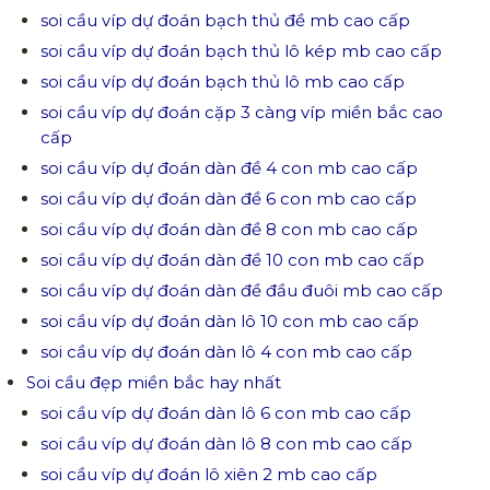
soi cầu víp dự đoán bạch thủ đề mb cao cấp
soi cầu víp dự đoán bạch thủ lô kép mb cao cấp
soi cầu víp dự đoán bạch thủ lô mb cao cấp
soi cầu víp dự đoán cặp 3 càng víp miền bắc cao
cấp
soi cầu víp dự đoán dàn đề 4 con mb cao cấp
soi cầu víp dự đoán dàn đề 6 con mb cao cấp
soi cầu víp dự đoán dàn đề 8 con mb cao cấp
soi cầu víp dự đoán dàn đề 10 con mb cao cấp
soi cầu víp dự đoán dàn đề đầu đuôi mb cao cấp
soi cầu víp dự đoán dàn lô 10 con mb cao cấp
soi cầu víp dự đoán dàn lô 4 con mb cao cấp
Soi cầu đẹp miền bắc hay nhất
soi cầu víp dự đoán dàn lô 6 con mb cao cấp
soi cầu víp dự đoán dàn lô 8 con mb cao cấp
soi cầu víp dự đoán lô xiên 2 mb cao cấp