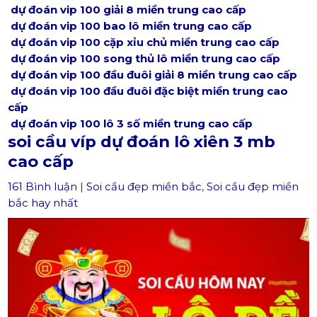
dự đoán vip 100 giải 8 miền trung cao cấp
dự đoán vip 100 bao lô miền trung cao cấp
dự đoán vip 100 cặp xỉu chủ miền trung cao cấp
dự đoán vip 100 song thủ lô miền trung cao cấp
dự đoán vip 100 đầu đuôi giải 8 miền trung cao cấp
dự đoán vip 100 đầu đuôi đặc biệt miền trung cao
cấp
dự đoán vip 100 lô 3 số miền trung cao cấp
soi cầu víp dự đoán lô xiên 3 mb
cao cấp
161 Bình luận
|
Soi cầu đẹp miền bắc
,
Soi cầu đẹp miền
bắc hay nhất