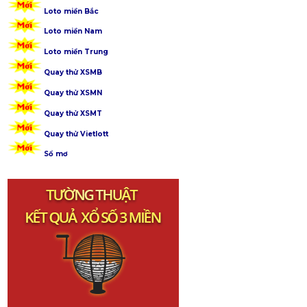
Loto miền Bắc
Loto miền Nam
Loto miền Trung
Quay thử XSMB
Quay thử XSMN
Quay thử XSMT
Quay thử Vietlott
Sổ mơ