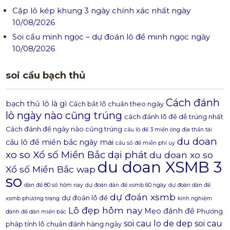
Cặp lô kép khung 3 ngày chính xác nhất ngày
10/08/2026
Soi cầu minh ngọc – dự đoán lô đề minh ngọc ngày
10/08/2026
soi cầu bạch thủ
Cách đánh
bạch thủ lô là gì
Cách bắt lô chuẩn theo ngày
lô ngày nào cũng trúng
cách đánh lô đề dễ trúng nhất
Cách đánh đề ngày nào cũng trúng
cầu lô đề 3 miền ông địa thần tài
du doan
cầu lô đề miền bắc ngày mai
cầu số đề miễn phí uy
xo so Xổ số Miền Bắc dại phát
du doan xo so
du doan XSMB 3
Xổ số Miền Bắc wap
so
dàn đề 80 số hôm nay
dự đoán dàn đề xsmb 60 ngày
dự đoán dàn đề
dự đoán xsmb
dự đoán lô đề
xsmb phương trang
kinh nghiệm
Lô đẹp hôm nay
Mẹo đánh đề
Phương
đánh đề dàn miền bắc
soi cau lo de dep
soi cau
pháp tính lô chuẩn đánh hàng ngày