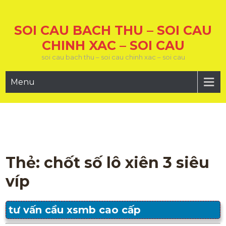
Skip
to
SOI CAU BACH THU – SOI CAU
content
CHINH XAC – SOI CAU
soi cau bach thu – soi cau chinh xac – soi cau
Menu
Thẻ:
chốt số lô xiên 3 siêu
víp
tư vấn cầu xsmb cao cấp