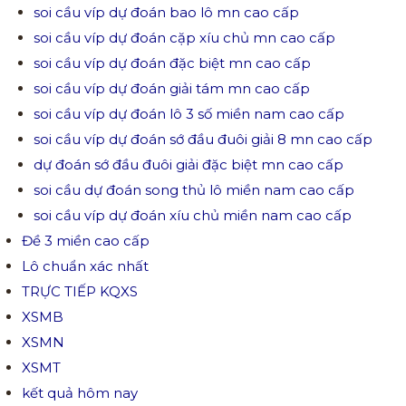
soi cầu víp dự đoán bao lô mn cao cấp
soi cầu víp dự đoán cặp xíu chủ mn cao cấp
soi cầu víp dự đoán đặc biệt mn cao cấp
soi cầu víp dự đoán giải tám mn cao cấp
soi cầu víp dự đoán lô 3 số miền nam cao cấp
soi cầu víp dự đoán sớ đầu đuôi giải 8 mn cao cấp
dự đoán sớ đầu đuôi giải đặc biệt mn cao cấp
soi cầu dự đoán song thủ lô miền nam cao cấp
soi cầu víp dự đoán xíu chủ miền nam cao cấp
Đề 3 miền cao cấp
Lô chuẩn xác nhất
TRỰC TIẾP KQXS
XSMB
XSMN
XSMT
kết quả hôm nay