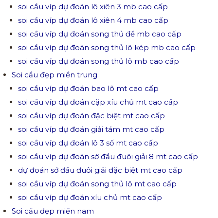
soi cầu víp dự đoán lô xiên 3 mb cao cấp
soi cầu víp dự đoán lô xiên 4 mb cao cấp
soi cầu víp dự đoán song thủ đề mb cao cấp
soi cầu víp dự đoán song thủ lô kép mb cao cấp
soi cầu víp dự đoán song thủ lô mb cao cấp
Soi cầu đẹp miền trung
soi cầu víp dự đoán bao lô mt cao cấp
soi cầu víp dự đoán cặp xíu chủ mt cao cấp
soi cầu víp dự đoán đặc biệt mt cao cấp
soi cầu víp dự đoán giải tám mt cao cấp
soi cầu víp dự đoán lô 3 số mt cao cấp
soi cầu víp dự đoán sớ đầu đuôi giải 8 mt cao cấp
dự đoán sớ đầu đuôi giải đặc biệt mt cao cấp
soi cầu víp dự đoán song thủ lô mt cao cấp
soi cầu víp dự đoán xíu chủ mt cao cấp
Soi cầu đẹp miền nam