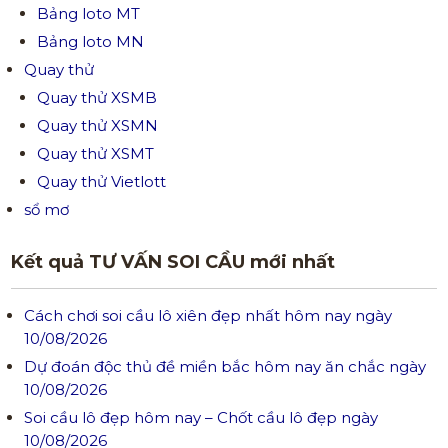
Bảng loto MT
Bảng loto MN
Quay thử
Quay thử XSMB
Quay thử XSMN
Quay thử XSMT
Quay thử Vietlott
sổ mơ
Kết quả TƯ VẤN SOI CẦU mới nhất
Cách chơi soi cầu lô xiên đẹp nhất hôm nay ngày
10/08/2026
Dự đoán độc thủ đề miền bắc hôm nay ăn chắc ngày
10/08/2026
Soi cầu lô đẹp hôm nay – Chốt cầu lô đẹp ngày
10/08/2026