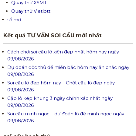
Quay thử XSMT
Quay thử Vietlott
sổ mơ
Kết quả TƯ VẤN SOI CẦU mới nhất
Cách chơi soi cầu lô xiên đẹp nhất hôm nay ngày
09/08/2026
Dự đoán độc thủ đề miền bắc hôm nay ăn chắc ngày
09/08/2026
Soi cầu lô đẹp hôm nay – Chốt cầu lô đẹp ngày
09/08/2026
Cặp lô kép khung 3 ngày chính xác nhất ngày
09/08/2026
Soi cầu minh ngọc – dự đoán lô đề minh ngọc ngày
09/08/2026