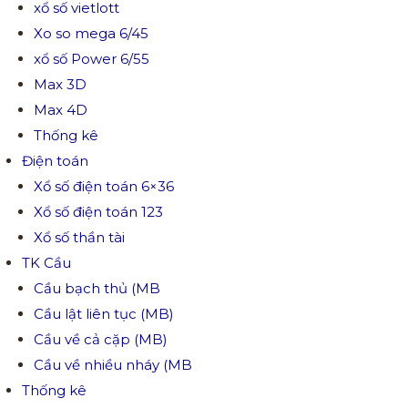
xổ số vietlott
Xo so mega 6/45
xổ số Power 6/55
Max 3D
Max 4D
Thống kê
Điện toán
Xổ số điện toán 6×36
Xổ số điện toán 123
Xổ số thần tài
TK Cầu
Cầu bạch thủ (MB
Cầu lật liên tục (MB)
Cầu về cả cặp (MB)
Cầu về nhiều nháy (MB
Thống kê