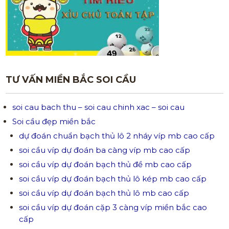
TƯ VẤN MIỀN BẮC SOI CẦU
soi cau bach thu – soi cau chinh xac – soi cau
Soi cầu đẹp miền bắc
dự đoán chuẩn bạch thủ lô 2 nháy víp mb cao cấp
soi cầu víp dự đoán ba càng víp mb cao cấp
soi cầu víp dự đoán bạch thủ đề mb cao cấp
soi cầu víp dự đoán bạch thủ lô kép mb cao cấp
soi cầu víp dự đoán bạch thủ lô mb cao cấp
soi cầu víp dự đoán cặp 3 càng víp miền bắc cao
cấp