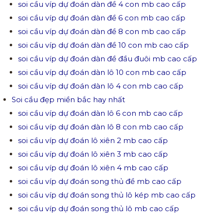
soi cầu víp dự đoán dàn đề 4 con mb cao cấp
soi cầu víp dự đoán dàn đề 6 con mb cao cấp
soi cầu víp dự đoán dàn đề 8 con mb cao cấp
soi cầu víp dự đoán dàn đề 10 con mb cao cấp
soi cầu víp dự đoán dàn đề đầu đuôi mb cao cấp
soi cầu víp dự đoán dàn lô 10 con mb cao cấp
soi cầu víp dự đoán dàn lô 4 con mb cao cấp
Soi cầu đẹp miền bắc hay nhất
soi cầu víp dự đoán dàn lô 6 con mb cao cấp
soi cầu víp dự đoán dàn lô 8 con mb cao cấp
soi cầu víp dự đoán lô xiên 2 mb cao cấp
soi cầu víp dự đoán lô xiên 3 mb cao cấp
soi cầu víp dự đoán lô xiên 4 mb cao cấp
soi cầu víp dự đoán song thủ đề mb cao cấp
soi cầu víp dự đoán song thủ lô kép mb cao cấp
soi cầu víp dự đoán song thủ lô mb cao cấp