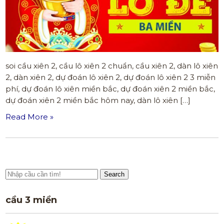
soi cầu xiên 2, cầu lô xiên 2 chuẩn, cầu xiên 2, dàn lô xiên
2, dàn xiên 2, dự đoán lô xiên 2, dự đoán lô xiên 2 3 miễn
phí, dự đoán lô xiên miền bắc, dự đoán xiên 2 miền bắc,
dự đoán xiên 2 miền bắc hôm nay, dàn lô xiên […]
Read More »
Search
cầu 3 miền