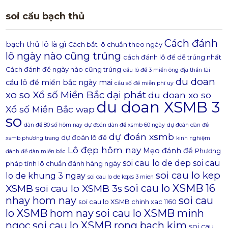
soi cầu bạch thủ
Cách đánh
bạch thủ lô là gì
Cách bắt lô chuẩn theo ngày
lô ngày nào cũng trúng
cách đánh lô đề dễ trúng nhất
Cách đánh đề ngày nào cũng trúng
cầu lô đề 3 miền ông địa thần tài
du doan
cầu lô đề miền bắc ngày mai
cầu số đề miễn phí uy
xo so Xổ số Miền Bắc dại phát
du doan xo so
du doan XSMB 3
Xổ số Miền Bắc wap
so
dàn đề 80 số hôm nay
dự đoán dàn đề xsmb 60 ngày
dự đoán dàn đề
dự đoán xsmb
dự đoán lô đề
xsmb phương trang
kinh nghiệm
Lô đẹp hôm nay
Mẹo đánh đề
Phương
đánh đề dàn miền bắc
soi cau lo de dep
soi cau
pháp tính lô chuẩn đánh hàng ngày
soi cau lo kep
lo de khung 3 ngay
soi cau lo de kqxs 3 mien
soi cau lo XSMB 16
XSMB
soi cau lo XSMB 3s
nhay hom nay
soi cau
soi cau lo XSMB chinh xac 1160
lo XSMB hom nay
soi cau lo XSMB minh
ngoc
soi cau lo XSMB rong bach kim
soi cau