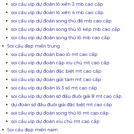
soi cầu víp dự đoán lô xiên 3 mb cao cấp
soi cầu víp dự đoán lô xiên 4 mb cao cấp
soi cầu víp dự đoán song thủ đề mb cao cấp
soi cầu víp dự đoán song thủ lô kép mb cao cấp
soi cầu víp dự đoán song thủ lô mb cao cấp
Soi cầu đẹp miền trung
soi cầu víp dự đoán bao lô mt cao cấp
soi cầu víp dự đoán cặp xíu chủ mt cao cấp
soi cầu víp dự đoán đặc biệt mt cao cấp
soi cầu víp dự đoán giải tám mt cao cấp
soi cầu víp dự đoán lô 3 số mt cao cấp
soi cầu víp dự đoán sớ đầu đuôi giải 8 mt cao cấp
dự đoán sớ đầu đuôi giải đặc biệt mt cao cấp
soi cầu víp dự đoán song thủ lô mt cao cấp
soi cầu víp dự đoán xíu chủ mt cao cấp
Soi cầu đẹp miền nam