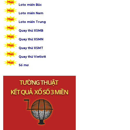
Loto miền Bắc
Loto miền Nam
Loto miền Trung
Quay thử XSMB
Quay thử XSMN
Quay thử XSMT
Quay thử Vietlott
Sổ mơ