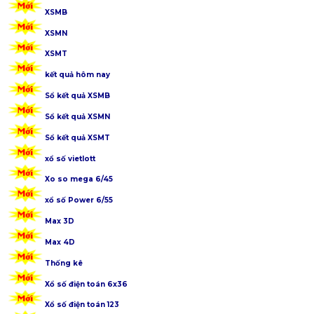
XSMB
XSMN
XSMT
kết quả hôm nay
Sổ kết quả XSMB
Sổ kết quả XSMN
Sổ kết quả XSMT
xổ số vietlott
Xo so mega 6/45
xổ số Power 6/55
Max 3D
Max 4D
Thống kê
Xổ số điện toán 6x36
Xổ số điện toán 123