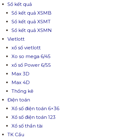
Sổ kết quả
Sổ kết quả XSMB
Sổ kết quả XSMT
Sổ kết quả XSMN
Vietlott
xổ số vietlott
Xo so mega 6/45
xổ số Power 6/55
Max 3D
Max 4D
Thống kê
Điện toán
Xổ số điện toán 6×36
Xổ số điện toán 123
Xổ số thần tài
TK Cầu