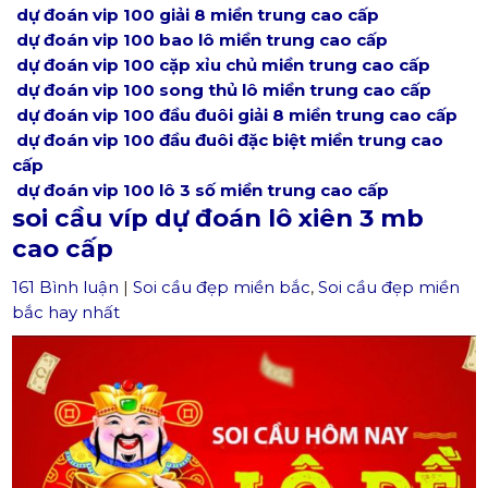
dự đoán vip 100 giải 8 miền trung cao cấp
dự đoán vip 100 bao lô miền trung cao cấp
dự đoán vip 100 cặp xỉu chủ miền trung cao cấp
dự đoán vip 100 song thủ lô miền trung cao cấp
dự đoán vip 100 đầu đuôi giải 8 miền trung cao cấp
dự đoán vip 100 đầu đuôi đặc biệt miền trung cao
cấp
dự đoán vip 100 lô 3 số miền trung cao cấp
soi cầu víp dự đoán lô xiên 3 mb
cao cấp
161 Bình luận
|
Soi cầu đẹp miền bắc
,
Soi cầu đẹp miền
bắc hay nhất