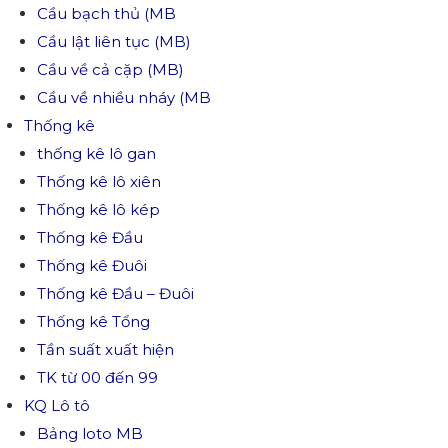
Cầu bạch thủ (MB
Cầu lật liên tục (MB)
Cầu về cả cặp (MB)
Cầu về nhiều nháy (MB
Thống kê
thống kê lô gan
Thống kê lô xiên
Thống kê lô kép
Thống kê Đầu
Thống kê Đuôi
Thống kê Đầu – Đuôi
Thống kê Tổng
Tần suất xuất hiện
TK từ 00 đến 99
KQ Lô tô
Bảng loto MB