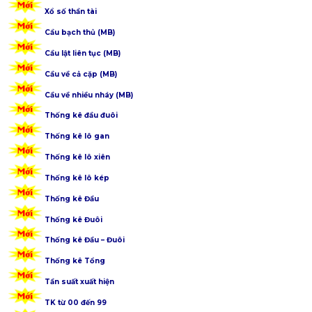
Xổ số thần tài
Cầu bạch thủ (MB)
Cầu lật liên tục (MB)
Cầu về cả cặp (MB)
Cầu về nhiều nháy (MB)
Thống kê đầu đuôi
Thống kê lô gan
Thống kê lô xiên
Thống kê lô kép
Thống kê Đầu
Thống kê Đuôi
Thống kê Đầu – Đuôi
Thống kê Tổng
Tần suất xuất hiện
TK từ 00 đến 99